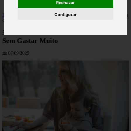
Rechazar
viseu
Configurar
Inicio
>
financaspt
>
5 Dicas Para Montar O Enxoval Do Bebê Sem
Gastar Muito
5 Dicas Para Montar O Enxoval Do Bebê
Sem Gastar Muito
📅 07/09/2025