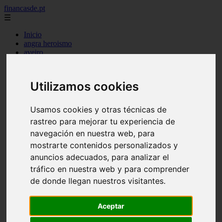
financasde.pt
☰
Inicio
angra heroismo
aveiro
beja
braga
braganca
Utilizamos cookies
castelo branco
coimbra
evora
Usamos cookies y otras técnicas de
faro
rastreo para mejorar tu experiencia de
guarda
navegación en nuestra web, para
horta
leiria
mostrarte contenidos personalizados y
lisboa
anuncios adecuados, para analizar el
madeira
tráfico en nuestra web y para comprender
ponta delgada
portalegre
de donde llegan nuestros visitantes.
porto
santarem
setubal
Aceptar
viana castelo
vila real