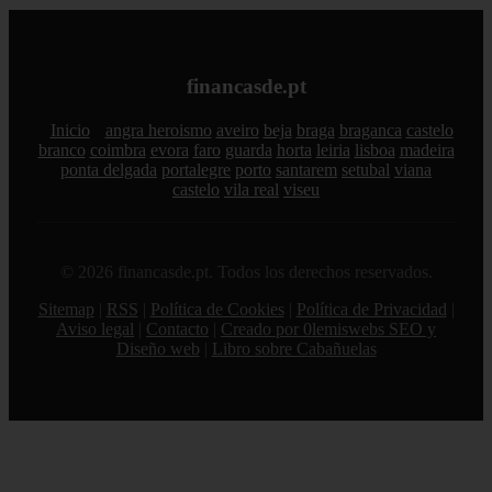
financasde.pt
Inicio
angra heroismo
aveiro
beja
braga
braganca
castelo
branco
coimbra
evora
faro
guarda
horta
leiria
lisboa
madeira
ponta delgada
portalegre
porto
santarem
setubal
viana
castelo
vila real
viseu
© 2026 financasde.pt. Todos los derechos reservados.
Sitemap
|
RSS
|
Política de Cookies
|
Política de Privacidad
|
Aviso legal
|
Contacto
|
Creado por 0lemiswebs SEO y
Diseño web
|
Libro sobre Cabañuelas