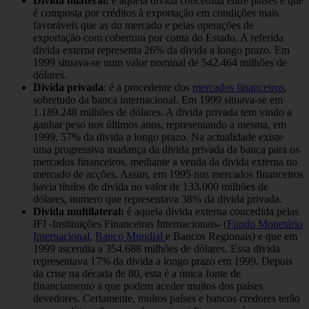
Divida bilateral:
é aquela divida concedida entre países e que
é composta por créditos à exportação em condições mais
favoráveis que as do mercado e pelas operações de
exportação com cobertura por conta do Estado. A referida
divida externa representa 26% da divida a longo prazo. Em
1999 situava-se num valor nominal de 542.464 milhões de
dólares.
Divida privada
: é a procedente dos
mercados financeiros
,
sobretudo da banca internacional. Em 1999 situava-se em
1.189.248 milhões de dólares. A divida privada tem vindo a
ganhar peso nos últimos anos, representando a mesma, em
1999, 57% da divida a longo prazo. Na actualidade existe
uma progressiva mudança da divida privada da banca para os
mercados financeiros, mediante a venda da divida externa no
mercado de acções. Assim, em 1995 nos mercados financeiros
havia títulos de divida no valor de 133.000 milhões de
dólares, numero que representava 38% da divida privada.
Divida multilateral:
é aquela divida externa concedida pelas
IFI -Instituições Financeiras Internacionais- (
Fundo Monetário
Internacional
,
Banco Mundial
e Bancos Regionais) e que em
1999 ascendia a 354.688 milhões de dólares. Essa divida
representava 17% da divida a longo prazo em 1999. Depois
da crise na década de 80, esta é a única fonte de
financiamento a que podem aceder muitos dos países
devedores. Certamente, muitos países e bancos credores terão