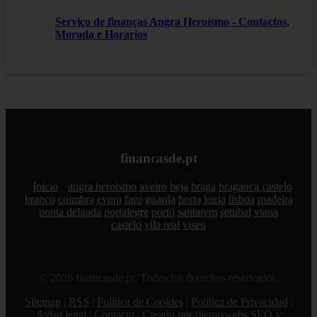
Serviço de finanças Angra Heroísmo - Contactos,
Morada e Horarios
financasde.pt
Inicio
angra heroismo
aveiro
beja
braga
braganca
castelo
branco
coimbra
evora
faro
guarda
horta
leiria
lisboa
madeira
ponta delgada
portalegre
porto
santarem
setubal
viana
castelo
vila real
viseu
© 2026 financasde.pt. Todos los derechos reservados.
Sitemap
|
RSS
|
Política de Cookies
|
Política de Privacidad
|
Aviso legal
|
Contacto
|
Creado por 0lemiswebs SEO y