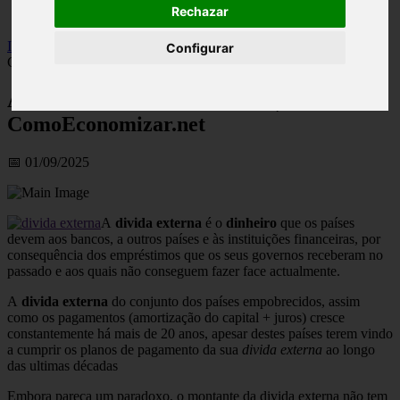
Rechazar
viseu
Inicio
>
financaspt
>
A Dívida Externa No Mundo |
Configurar
ComoEconomizar.net
A Dívida Externa No Mundo |
ComoEconomizar.net
📅 01/09/2025
A
divida externa
é o
dinheiro
que os países
devem aos bancos, a outros países e às instituições financeiras, por
consequência dos empréstimos que os seus governos receberam no
passado e aos quais não conseguem fazer face actualmente.
A
divida externa
do conjunto dos países empobrecidos, assim
como os pagamentos (amortização do capital + juros) cresce
constantemente há mais de 20 anos, apesar destes países terem vindo
a cumprir os planos de pagamento da sua
divida externa
ao longo
das ultimas décadas
Embora pareça um paradoxo, o montante da divida externa não tem