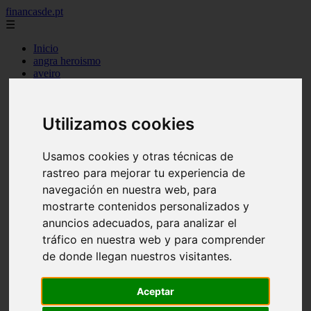
financasde.pt
☰
Inicio
angra heroismo
aveiro
beja
braga
braganca
Utilizamos cookies
castelo branco
coimbra
evora
Usamos cookies y otras técnicas de
faro
rastreo para mejorar tu experiencia de
guarda
horta
navegación en nuestra web, para
leiria
mostrarte contenidos personalizados y
lisboa
anuncios adecuados, para analizar el
madeira
ponta delgada
tráfico en nuestra web y para comprender
portalegre
de donde llegan nuestros visitantes.
porto
santarem
setubal
Aceptar
viana castelo
vila real