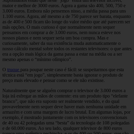
Suponhamos então que neste “jogo” entra um televisor incrível,
maior e melhor de 3000 euros. Agora a gama são 400, 500, 750 e
3.000 euros. Embora não pensemos nisso, a média passa para uns
1.100 euros. Agora, até mesmo a de 750 parece ser barata, enquanto
as de 400 e 500 ficam tão longe do valor médio que até parecem ser
más opções. O mais curioso é que normalmente nem sequer
pensamos em comprar a de 3.000 euros, nem nunca esteve nos
nossos planos e nem sequer seria um boa compra. Mas e
curiosamente, saber da sua existência muda automaticamente o
nosso cálculo mental sobre todos os restantes televisores: o que antes
era a opção mais lógica da gama passa a estar na média ou a ser
mesmo apenas o “mínimo olímpico”.
O
truque
para poupar neste caso é fácil: se suspeitarmos que esta
técnica está “em jogo”, simplesmente basta ignorar o produto de
preço mais elevado e pensar como se ele não existisse.
Naturalmente que se alguém comprar o televisor de 3.000 euros a
loja irá esfregar as mãos de contente: era um produto tipo “elefante
branco”, que não era suposto ser realmente vendido, e do qual
provavelmente nem sequer deve haver mais nenhuma unidade em
armazém e com uma margem de lucro brutal. Em algumas lojas, por
exemplo, é mostrado juntamente com os televisores convencionais
de 40 ou 42 polegadas uma “besta” da tecnologia de 108 polegadas
e de 60.000 euros. Ao seu lado, qualquer televisor de 800 euros
parece uma autêntica pechincha, e os de 400 ou 500 euros, que são