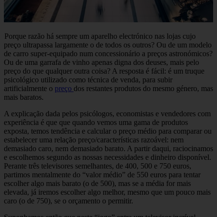
Porque razão há sempre um aparelho electrónico nas lojas cujo
preço ultrapassa largamente o de todos os outros? Ou de um modelo
de carro super-equipado num concessionário a preços astronómicos?
Ou de uma garrafa de vinho apenas digna dos deuses, mais pelo
preço do que qualquer outra coisa? A resposta é fácil: é um truque
psicológico utilizado como técnica de venda, para subir
artificialmente o
preço
dos restantes produtos do mesmo género, mas
mais baratos.
A explicação dada pelos psicólogos, economistas e vendedores com
experiência é que que quando vemos uma gama de produtos
exposta, temos tendência e calcular o preço médio para comparar ou
estabelecer uma relação preço/características razoável: nem
demasiado caro, nem demasiado barato. A partir daqui, raciocinamos
e escolhemos segundo as nossas necessidades e dinheiro disponível.
Perante três televisores semelhantes, de 400, 500 e 750 euros,
partimos mentalmente do “valor médio” de 550 euros para tentar
escolher algo mais barato (o de 500), mas se a média for mais
elevada, já iremos escolher algo melhor, mesmo que um pouco mais
caro (o de 750), se o orçamento o permitir.