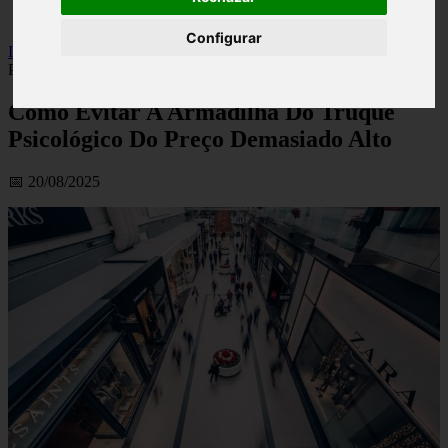
viseu
Configurar
Inicio
>
financaspt
>
Como Evitar A Armadilha Do Truque
Psicológico Do Preço Demasiado Alto
Como Evitar A Armadilha Do Truque
Psicológico Do Preço Demasiado Alto
📅 20/08/2025