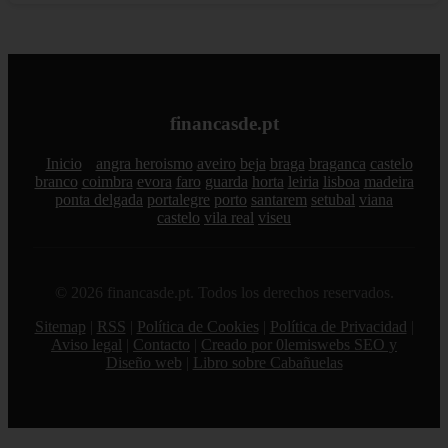
financasde.pt
Inicio
angra heroismo
aveiro
beja
braga
braganca
castelo
branco
coimbra
evora
faro
guarda
horta
leiria
lisboa
madeira
ponta delgada
portalegre
porto
santarem
setubal
viana
castelo
vila real
viseu
© 2026 financasde.pt. Todos los derechos reservados.
Sitemap
|
RSS
|
Política de Cookies
|
Política de Privacidad
|
Aviso legal
|
Contacto
|
Creado por 0lemiswebs SEO y
Diseño web
|
Libro sobre Cabañuelas