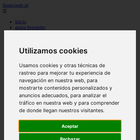
financasde.pt
☰
Inicio
angra heroismo
aveiro
beja
braga
Utilizamos cookies
braganca
castelo branco
coimbra
Usamos cookies y otras técnicas de
evora
rastreo para mejorar tu experiencia de
faro
guarda
navegación en nuestra web, para
horta
mostrarte contenidos personalizados y
leiria
anuncios adecuados, para analizar el
lisboa
madeira
tráfico en nuestra web y para comprender
ponta delgada
de donde llegan nuestros visitantes.
portalegre
porto
santarem
Aceptar
setubal
viana castelo
Rechazar
vila real