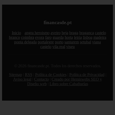
financasde.pt
Inicio
angra heroismo
aveiro
beja
braga
braganca
castelo
branco
coimbra
evora
faro
guarda
horta
leiria
lisboa
madeira
ponta delgada
portalegre
porto
santarem
setubal
viana
castelo
vila real
viseu
© 2026 financasde.pt. Todos los derechos reservados.
Sitemap
|
RSS
|
Política de Cookies
|
Política de Privacidad
|
Aviso legal
|
Contacto
|
Creado por 0lemiswebs SEO y
Diseño web
|
Libro sobre Cabañuelas