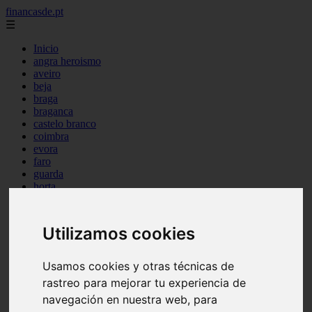
financasde.pt
☰
Inicio
angra heroismo
aveiro
beja
braga
braganca
castelo branco
coimbra
evora
faro
guarda
horta
leiria
lisboa
madeira
Utilizamos cookies
ponta delgada
portalegre
porto
Usamos cookies y otras técnicas de
santarem
rastreo para mejorar tu experiencia de
setubal
navegación en nuestra web, para
viana castelo
vila real