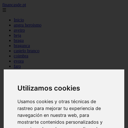
financasde.pt
☰
Inicio
angra heroismo
aveiro
beja
braga
braganca
castelo branco
coimbra
evora
faro
guarda
horta
leiria
Utilizamos cookies
lisboa
madeira
ponta delgada
Usamos cookies y otras técnicas de
portalegre
porto
rastreo para mejorar tu experiencia de
santarem
navegación en nuestra web, para
setubal
mostrarte contenidos personalizados y
viana castelo
vila real