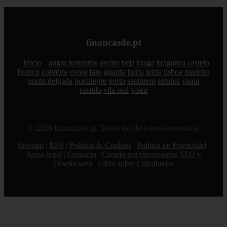
financasde.pt
Inicio
angra heroismo
aveiro
beja
braga
braganca
castelo
branco
coimbra
evora
faro
guarda
horta
leiria
lisboa
madeira
ponta delgada
portalegre
porto
santarem
setubal
viana
castelo
vila real
viseu
© 2026 financasde.pt. Todos los derechos reservados.
Sitemap
|
RSS
|
Política de Cookies
|
Política de Privacidad
|
Aviso legal
|
Contacto
|
Creado por 0lemiswebs SEO y
Diseño web
|
Libro sobre Cabañuelas