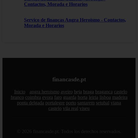
Contactos, Morada e Horarios
Serviço de finanças Angra Heroísmo - Contactos,
Morada e Horarios
financasde.pt
Inicio
angra heroismo
aveiro
beja
braga
braganca
castelo
branco
coimbra
evora
faro
guarda
horta
leiria
lisboa
madeira
ponta delgada
portalegre
porto
santarem
setubal
viana
castelo
vila real
viseu
© 2026 financasde.pt. Todos los derechos reservados.