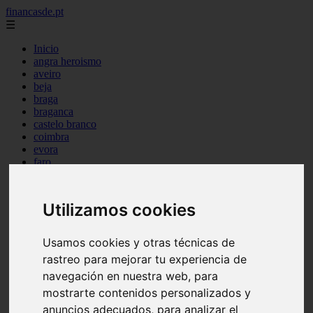
financasde.pt
☰
Inicio
angra heroismo
aveiro
beja
braga
braganca
castelo branco
coimbra
evora
faro
guarda
horta
leiria
Utilizamos cookies
lisboa
madeira
ponta delgada
Usamos cookies y otras técnicas de
portalegre
rastreo para mejorar tu experiencia de
porto
santarem
navegación en nuestra web, para
setubal
mostrarte contenidos personalizados y
viana castelo
anuncios adecuados, para analizar el
vila real