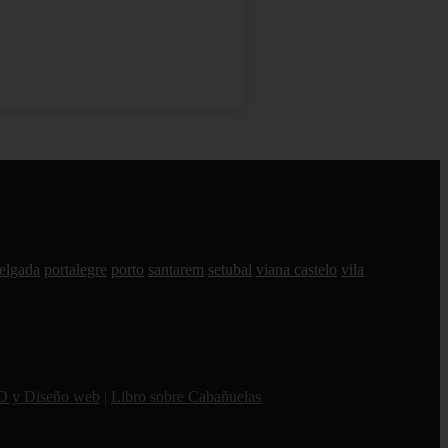
elgada
portalegre
porto
santarem
setubal
viana castelo
vila
O y Diseño web
|
Libro sobre Cabañuelas