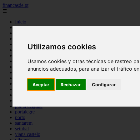
financasde.pt
☰
Inicio
angra heroismo
aveiro
beja
braga
Utilizamos cookies
braganca
castelo branco
Usamos cookies y otras técnicas de rastreo pa
coimbra
evora
anuncios adecuados, para analizar el tráfico e
faro
guarda
horta
Aceptar
Rechazar
Configurar
leiria
lisboa
madeira
ponta delgada
portalegre
porto
santarem
setubal
viana castelo
vila real