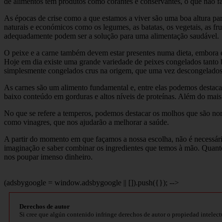
de alimentos tem produtos como corantes e conservantes, o que não 
As épocas de crise como a que estamos a viver são uma boa altura par
naturais e económicos como os legumes, as batatas, os vegetais, as fru
adequadamente podem ser a solução para uma alimentação saudável.
O peixe e a carne também devem estar presentes numa dieta, embora e
Hoje em dia existe uma grande variedade de peixes congelados tanto 
simplesmente congelados crus na origem, que uma vez descongelados
As carnes são um alimento fundamental e, entre elas podemos destaca
baixo conteúdo em gorduras e altos níveis de proteínas. Além do mai
No que se refere a temperos, podemos destacar os molhos que são norm
como vinagres, que nos ajudarão a melhorar a saúde.
A partir do momento em que façamos a nossa escolha, não é necessári
imaginação e saber combinar os ingredientes que temos à mão. Quanto
nos poupar imenso dinheiro.
(adsbygoogle = window.adsbygoogle || []).push({}); -->
Derechos de autor
Si cree que algún contenido infringe derechos de autor o propiedad intelect