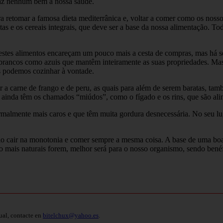
faz nenhum bem à nossa saúde.
a retomar a famosa dieta mediterrânica e, voltar a comer como os nosso
tas e os cereais integrais, que deve ser a base da nossa alimentação. T
stes alimentos encareçam um pouco mais a cesta de compras, mas há sem
brancos como azuis que mantêm inteiramente as suas propriedades. Mas 
 podemos cozinhar à vontade.
r a carne de frango e de peru, as quais para além de serem baratas, ta
s ainda têm os chamados “miúdos”, como o fígado e os rins, que são al
almente mais caros e que têm muita gordura desnecessária. No seu lugar
o cair na monotonia e comer sempre a mesma coisa. A base de uma boa a
 mais naturais forem, melhor será para o nosso organismo, sendo benéf
ual, contacte en
bitelchux@yahoo.es
.