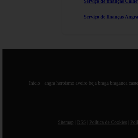
Serviço de finanças Calhe
Serviço de finanças Angr
Inicio
angra heroismo
aveiro
beja
braga
braganca
cast
Sitemap
|
RSS
|
Política de Cookies
|
Polí