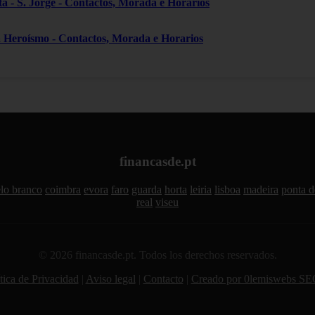
ta - S. Jorge - Contactos, Morada e Horarios
a Heroísmo - Contactos, Morada e Horarios
financasde.pt
elo branco
coimbra
evora
faro
guarda
horta
leiria
lisboa
madeira
ponta d
real
viseu
© 2026 financasde.pt. Todos los derechos reservados.
tica de Privacidad
|
Aviso legal
|
Contacto
|
Creado por 0lemiswebs SE