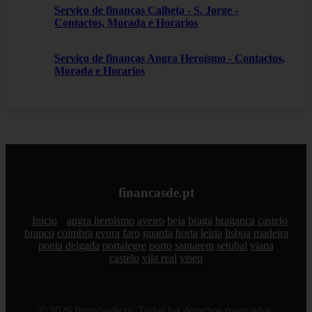
Serviço de finanças Calheta - S. Jorge -
Contactos, Morada e Horarios
Serviço de finanças Angra Heroísmo - Contactos,
Morada e Horarios
financasde.pt
Inicio
angra heroismo
aveiro
beja
braga
braganca
castelo
branco
coimbra
evora
faro
guarda
horta
leiria
lisboa
madeira
ponta delgada
portalegre
porto
santarem
setubal
viana
castelo
vila real
viseu
© 2026 financasde.pt. Todos los derechos reservados.