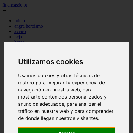
financasde.pt
☰
Inicio
angra heroismo
aveiro
beja
braga
braganca
castelo branco
coimbra
Utilizamos cookies
evora
faro
guarda
Usamos cookies y otras técnicas de
horta
rastreo para mejorar tu experiencia de
leiria
navegación en nuestra web, para
lisboa
madeira
mostrarte contenidos personalizados y
ponta delgada
anuncios adecuados, para analizar el
portalegre
tráfico en nuestra web y para comprender
porto
santarem
de donde llegan nuestros visitantes.
setubal
viana castelo
vila real