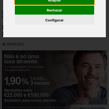
Aceptar
viseu
Rechazar
Inicio
>
financaspt
>
Depósito A Prazo A 3 Meses Do Banco
Finantia
Configurar
Depósito A Prazo A 3 Meses Do Banco
Finantia
📅 08/09/2025