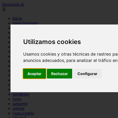
financasde.pt
☰
Inicio
angra heroismo
aveiro
beja
braga
Utilizamos cookies
braganca
castelo branco
coimbra
Usamos cookies y otras técnicas de rastreo pa
evora
anuncios adecuados, para analizar el tráfico e
faro
guarda
horta
Aceptar
Rechazar
Configurar
leiria
lisboa
madeira
ponta delgada
portalegre
porto
santarem
setubal
viana castelo
vila real