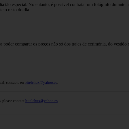
a tão especial. No entanto, é possível contratar um fotógrafo durante u
e o resto do dia.
 poder comparar os preços não só dos trajes de cerimónia, do vestido
ual, contacte en
bitelchux@yahoo.es
.
s, please contact
bitelchux@yahoo.es
.