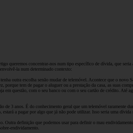
artigo queremos concentrar-nos num tipo específico de dívida, que seri
esenvolvê-la num determinado contexto:
 tenha outra escolha senão mudar de telemóvel. Acontece que o novo S
z, porque tem de pagar o aluguer ou a prestação da casa, as suas comp
oja em questão, com o seu banco ou com o seu cartão de crédito. Até ag
o de 3 anos. É do conhecimento geral que um telemóvel raramente dura
 estará a pagar por algo que já não pode utilizar. Isso seria uma dívida
o. Outra definição que podemos usar para definir o mau endividament
sobre-endividamento.