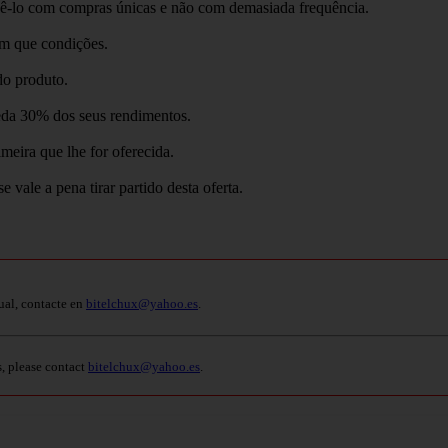
azê-lo com compras únicas e não com demasiada frequência.
em que condições.
do produto.
eda 30% dos seus rendimentos.
eira que lhe for oferecida.
 vale a pena tirar partido desta oferta.
ual, contacte en
bitelchux@yahoo.es
.
s, please contact
bitelchux@yahoo.es
.