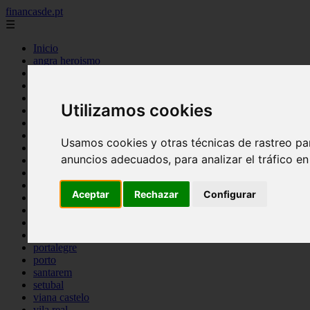
financasde.pt
☰
Inicio
angra heroismo
aveiro
beja
braga
Utilizamos cookies
braganca
castelo branco
coimbra
Usamos cookies y otras técnicas de rastreo pa
evora
anuncios adecuados, para analizar el tráfico e
faro
guarda
horta
Aceptar
Rechazar
Configurar
leiria
lisboa
madeira
ponta delgada
portalegre
porto
santarem
setubal
viana castelo
vila real