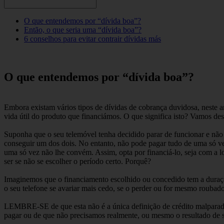
O que entendemos por “dívida boa”?
Então, o que seria uma “dívida boa”?
6 conselhos para evitar contrair dívidas más
O que entendemos por “dívida boa”?
Embora existam vários tipos de dívidas de cobrança duvidosa, neste 
vida útil do produto que financiámos. O que significa isto? Vamos d
Suponha que o seu telemóvel tenha decidido parar de funcionar e não
conseguir um dos dois. No entanto, não pode pagar tudo de uma só ve
uma só vez não lhe convém. Assim, opta por financiá-lo, seja com a l
ser se não se escolher o período certo. Porquê?
Imaginemos que o financiamento escolhido ou concedido tem a duraçã
o seu telefone se avariar mais cedo, se o perder ou for mesmo roubado,
LEMBRE-SE de que esta não é a única definição de crédito malparad
pagar ou de que não precisamos realmente, ou mesmo o resultado de 