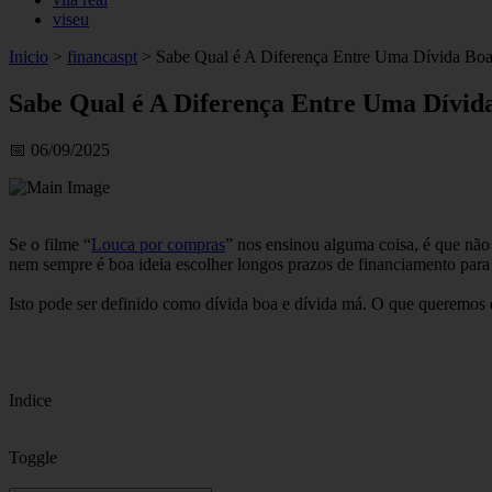
viseu
Inicio
>
financaspt
>
Sabe Qual é A Diferença Entre Uma Dívida Bo
Sabe Qual é A Diferença Entre Uma Dívi
📅 06/09/2025
Se o filme “
Louca por compras
” nos ensinou alguma coisa, é que não
nem sempre é boa ideia escolher longos prazos de financiamento para 
Isto pode ser definido como dívida boa e dívida má. O que queremos d
Indice
Toggle