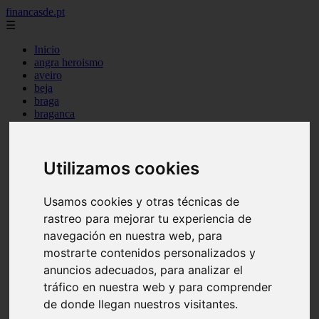
financasde.pt
☰
Inicio
angra heroismo
aveiro
beja
braga
braganca
castelo branco
coimbra
evora
Utilizamos cookies
faro
guarda
horta
Usamos cookies y otras técnicas de
leiria
lisboa
rastreo para mejorar tu experiencia de
madeira
navegación en nuestra web, para
ponta delgada
mostrarte contenidos personalizados y
portalegre
porto
anuncios adecuados, para analizar el
santarem
tráfico en nuestra web y para comprender
setubal
de donde llegan nuestros visitantes.
viana castelo
vila real