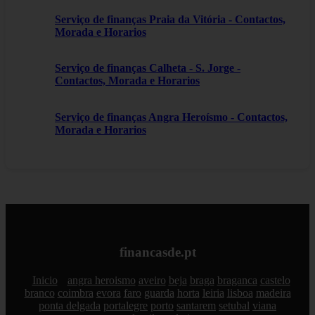
Serviço de finanças Praia da Vitória - Contactos,
Morada e Horarios
Serviço de finanças Calheta - S. Jorge -
Contactos, Morada e Horarios
Serviço de finanças Angra Heroísmo - Contactos,
Morada e Horarios
financasde.pt
Inicio
angra heroismo
aveiro
beja
braga
braganca
castelo
branco
coimbra
evora
faro
guarda
horta
leiria
lisboa
madeira
ponta delgada
portalegre
porto
santarem
setubal
viana