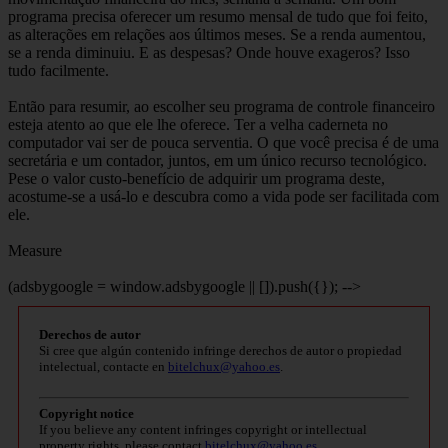
programa precisa oferecer um resumo mensal de tudo que foi feito,
as alterações em relações aos últimos meses. Se a renda aumentou,
se a renda diminuiu. E as despesas? Onde houve exageros? Isso
tudo facilmente.
Então para resumir, ao escolher seu programa de controle financeiro
esteja atento ao que ele lhe oferece. Ter a velha caderneta no
computador vai ser de pouca serventia. O que você precisa é de uma
secretária e um contador, juntos, em um único recurso tecnológico.
Pese o valor custo-benefício de adquirir um programa deste,
acostume-se a usá-lo e descubra como a vida pode ser facilitada com
ele.
Measure
(adsbygoogle = window.adsbygoogle || []).push({}); -->
Derechos de autor
Si cree que algún contenido infringe derechos de autor o propiedad
intelectual, contacte en
bitelchux@yahoo.es
.
Copyright notice
If you believe any content infringes copyright or intellectual
property rights, please contact
bitelchux@yahoo.es
.