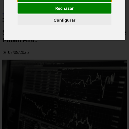
viseu
Rechazar
Inicio
>
financaspt
>
Sabe Escolher Um Programa De Controle
Financeiro?
Configurar
Sabe Escolher Um Programa De Controle
Financeiro?
📅 07/09/2025