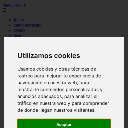
financasde.pt
☰
Inicio
angra heroismo
aveiro
beja
braga
braganca
castelo branco
Utilizamos cookies
coimbra
evora
faro
Usamos cookies y otras técnicas de
guarda
rastreo para mejorar tu experiencia de
horta
leiria
navegación en nuestra web, para
lisboa
mostrarte contenidos personalizados y
madeira
anuncios adecuados, para analizar el
ponta delgada
portalegre
tráfico en nuestra web y para comprender
porto
de donde llegan nuestros visitantes.
santarem
setubal
viana castelo
Aceptar
vila real