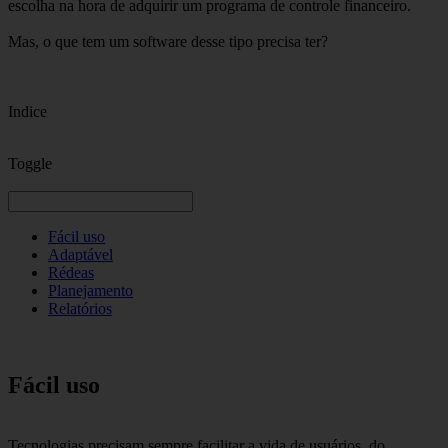
escolha na hora de adquirir um programa de controle financeiro.
Mas, o que tem um software desse tipo precisa ter?
Indice
Toggle
Fácil uso
Adaptável
Rédeas
Planejamento
Relatórios
Fácil uso
Tecnologias precisam sempre facilitar a vida de usuários, do