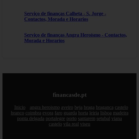
Serviço de finanças Calheta - S. Jorge -
Contactos, Morada e Horarios
Serviço de finanças Angra Heroísmo - Contactos,
Morada e Horarios
financasde.pt
Inicio
angra heroismo
aveiro
beja
braga
braganca
castelo
branco
coimbra
evora
faro
guarda
horta
leiria
lisboa
madeira
ponta delgada
portalegre
porto
santarem
setubal
viana
castelo
vila real
viseu