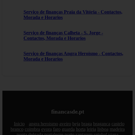
Serviço de finanças Praia da Vitória - Contactos,
Morada e Horarios
Serviço de finanças Calheta - S. Jorge -
Contactos, Morada e Horarios
Serviço de finanças Angra Heroísmo - Contactos,
Morada e Horarios
financasde.pt
Inicio
angra heroismo
aveiro
beja
braga
braganca
castelo
branco
coimbra
evora
faro
guarda
horta
leiria
lisboa
madeira
ponta delgada
portalegre
porto
santarem
setubal
viana