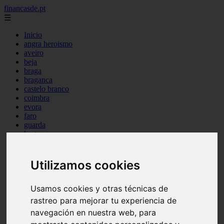
financasde.pt
☰
Inicio
angra heroismo
aveiro
beja
braga
braganca
castelo branco
coimbra
evora
faro
guarda
horta
leiria
lisboa
madeira
Utilizamos cookies
ponta delgada
portalegre
porto
Usamos cookies y otras técnicas de
santarem
rastreo para mejorar tu experiencia de
setubal
navegación en nuestra web, para
viana castelo
vila real