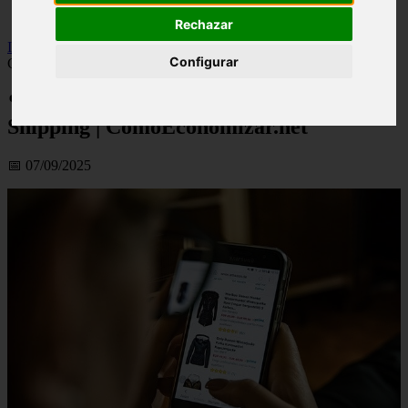
viseu
Rechazar
Inicio
>
financaspt
>
%Ganhar Dinheiro Com O Drop Shipping |
Configurar
ComoEconomizar.net
%Ganhar Dinheiro Com O Drop
Shipping | ComoEconomizar.net
📅 07/09/2025