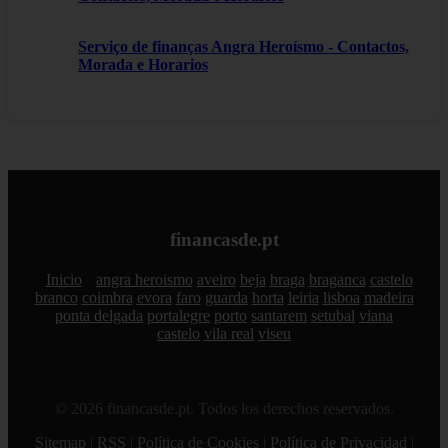
Serviço de finanças Angra Heroísmo - Contactos,
Morada e Horarios
financasde.pt
Inicio
angra heroismo
aveiro
beja
braga
braganca
castelo
branco
coimbra
evora
faro
guarda
horta
leiria
lisboa
madeira
ponta delgada
portalegre
porto
santarem
setubal
viana
castelo
vila real
viseu
© 2026 financasde.pt. Todos los derechos reservados.
Sitemap
|
RSS
|
Política de Cookies
|
Política de Privacidad
|