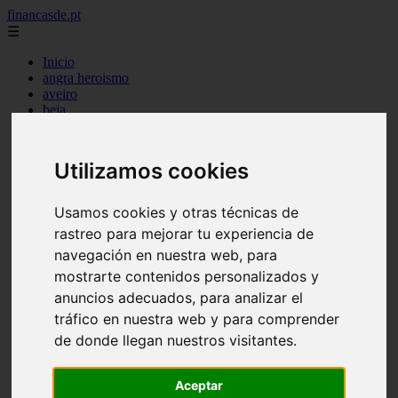
financasde.pt
☰
Inicio
angra heroismo
aveiro
beja
braga
braganca
castelo branco
Utilizamos cookies
coimbra
evora
faro
Usamos cookies y otras técnicas de
guarda
rastreo para mejorar tu experiencia de
horta
leiria
navegación en nuestra web, para
lisboa
mostrarte contenidos personalizados y
madeira
anuncios adecuados, para analizar el
ponta delgada
portalegre
tráfico en nuestra web y para comprender
porto
de donde llegan nuestros visitantes.
santarem
setubal
viana castelo
Aceptar
vila real