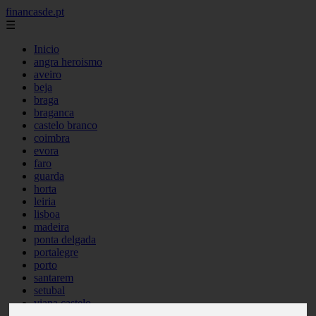
financasde.pt
☰
Inicio
angra heroismo
aveiro
beja
braga
braganca
castelo branco
coimbra
evora
faro
guarda
horta
leiria
lisboa
madeira
ponta delgada
portalegre
porto
santarem
setubal
viana castelo
vila real