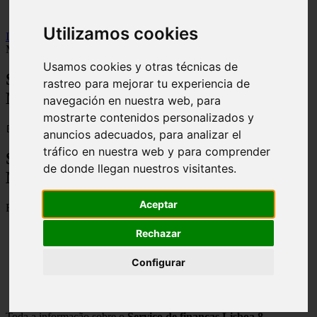
viseu
Utilizamos cookies
Inicio
>
financaspt
>
Serviço de finanças Lisboa 8 - Contactos,
Morada e Horarios
Usamos cookies y otras técnicas de
Serviço de finanças Lisboa 8 - Contactos,
rastreo para mejorar tu experiencia de
Morada e Horarios
navegación en nuestra web, para
mostrarte contenidos personalizados y
📅 07/09/2025
anuncios adecuados, para analizar el
tráfico en nuestra web y para comprender
Serviço de finanças Lisboa 8 – Contactos,
de donde llegan nuestros visitantes.
Morada e Horarios
Aceptar
Rua Centro Cultural, 12, 1749-065 Lisboa
Rechazar
Configurar
Toda a informação sobre o
Serviço de finanças Lisboa 8
,