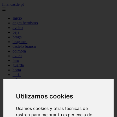
financasde.pt
☰
Inicio
angra heroismo
aveiro
beja
braga
braganca
castelo branco
coimbra
evora
faro
guarda
horta
leiria
lisboa
madeira
ponta delgada
portalegre
Utilizamos cookies
porto
santarem
setubal
Usamos cookies y otras técnicas de
viana castelo
rastreo para mejorar tu experiencia de
vila real