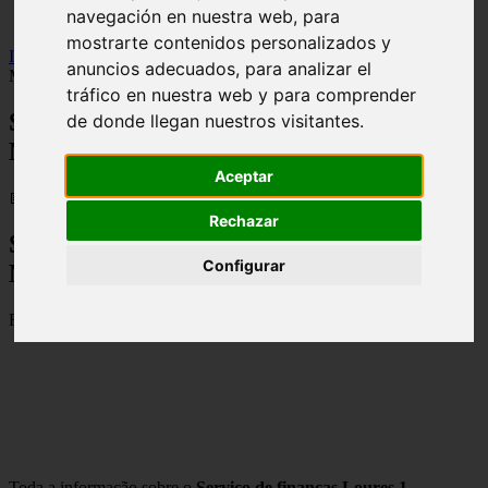
navegación en nuestra web, para
viseu
mostrarte contenidos personalizados y
Inicio
>
financaspt
>
Serviço de finanças Loures 1 - Contactos,
anuncios adecuados, para analizar el
Morada e Horarios
tráfico en nuestra web y para comprender
Serviço de finanças Loures 1 - Contactos,
de donde llegan nuestros visitantes.
Morada e Horarios
Aceptar
📅 08/09/2025
Rechazar
Serviço de finanças Loures 1 – Contactos,
Configurar
Morada e Horarios
Rua Manuel Augusto Pacheco, 6 – 1º., 2674-503 Loures
Toda a informação sobre o
Serviço de finanças Loures 1
,