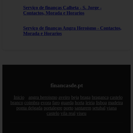
Serviço de finanças Calheta - S. Jorge -
Contactos, Morada e Horarios
Serviço de finanças Angra Heroísmo - Contactos,
Morada e Horarios
financasde.pt
Inicio
angra heroismo
aveiro
beja
braga
braganca
castelo
branco
coimbra
evora
faro
guarda
horta
leiria
lisboa
madeira
ponta delgada
portalegre
porto
santarem
setubal
viana
castelo
vila real
viseu