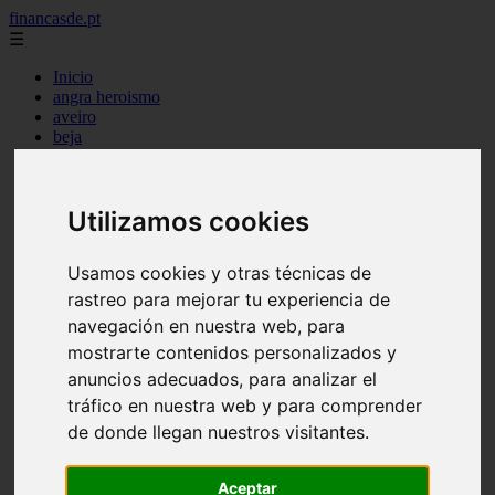
financasde.pt
☰
Inicio
angra heroismo
aveiro
beja
braga
braganca
castelo branco
Utilizamos cookies
coimbra
evora
faro
Usamos cookies y otras técnicas de
guarda
horta
rastreo para mejorar tu experiencia de
leiria
navegación en nuestra web, para
lisboa
mostrarte contenidos personalizados y
madeira
ponta delgada
anuncios adecuados, para analizar el
portalegre
tráfico en nuestra web y para comprender
porto
de donde llegan nuestros visitantes.
santarem
setubal
viana castelo
Aceptar
vila real