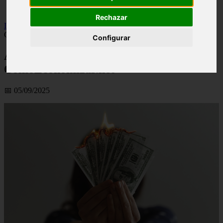
viseu
Rechazar
Inicio
>
financaspt
>
A Literacia Financeira Em Portugal |
ComoEconomizar.net
Configurar
A Literacia Financeira Em Portugal |
ComoEconomizar.net
📅 05/09/2025