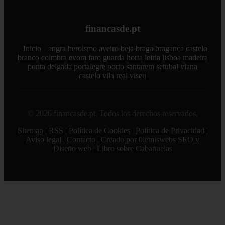
financasde.pt
Inicio
angra heroismo
aveiro
beja
braga
braganca
castelo
branco
coimbra
evora
faro
guarda
horta
leiria
lisboa
madeira
ponta delgada
portalegre
porto
santarem
setubal
viana
castelo
vila real
viseu
© 2026 financasde.pt. Todos los derechos reservados.
Sitemap
|
RSS
|
Política de Cookies
|
Política de Privacidad
|
Aviso legal
|
Contacto
|
Creado por 0lemiswebs SEO y
Diseño web
|
Libro sobre Cabañuelas