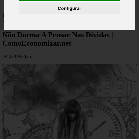
viseu
Configurar
Inicio
>
financaspt
>
Não Durma A Pensar Nas Dívidas |
ComoEconomizar.net
Não Durma A Pensar Nas Dívidas |
ComoEconomizar.net
📅 07/09/2025