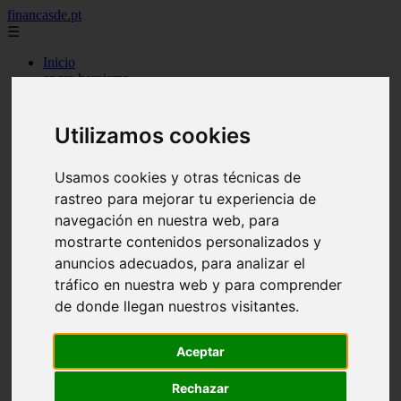
financasde.pt
☰
Inicio
angra heroismo
aveiro
beja
braga
Utilizamos cookies
braganca
castelo branco
coimbra
Usamos cookies y otras técnicas de
evora
rastreo para mejorar tu experiencia de
faro
navegación en nuestra web, para
guarda
horta
mostrarte contenidos personalizados y
leiria
anuncios adecuados, para analizar el
lisboa
tráfico en nuestra web y para comprender
madeira
ponta delgada
de donde llegan nuestros visitantes.
portalegre
porto
Aceptar
santarem
setubal
viana castelo
Rechazar
vila real