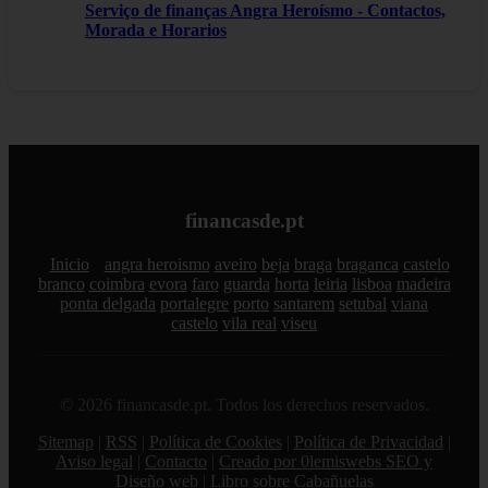
Serviço de finanças Angra Heroísmo - Contactos,
Morada e Horarios
financasde.pt
Inicio
angra heroismo
aveiro
beja
braga
braganca
castelo
branco
coimbra
evora
faro
guarda
horta
leiria
lisboa
madeira
ponta delgada
portalegre
porto
santarem
setubal
viana
castelo
vila real
viseu
© 2026 financasde.pt. Todos los derechos reservados.
Sitemap
|
RSS
|
Política de Cookies
|
Política de Privacidad
|
Aviso legal
|
Contacto
|
Creado por 0lemiswebs SEO y
Diseño web
|
Libro sobre Cabañuelas