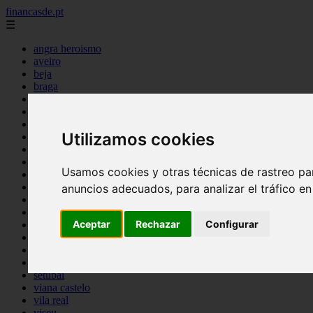
financasde.pt
☰
angra heroismo
aveiro
beja
braga
braganca
castelo branco
coimbra
Utilizamos cookies
evora
faro
guarda
Usamos cookies y otras técnicas de rastreo pa
horta
leiria
anuncios adecuados, para analizar el tráfico e
lisboa
madeira
Aceptar
Rechazar
Configurar
ponta delgada
portalegre
porto
santarem
setubal
viana castelo
vila real
viseu