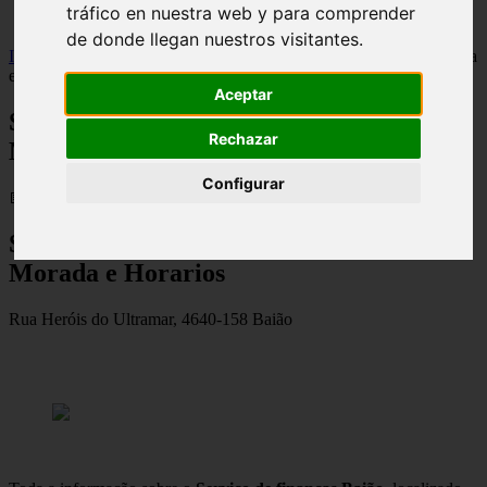
tráfico en nuestra web y para comprender
viseu
de donde llegan nuestros visitantes.
Inicio
>
financaspt
>
Serviço de finanças Baião - Contactos, Morada
e Horarios
Aceptar
Serviço de finanças Baião - Contactos,
Rechazar
Morada e Horarios
Configurar
📅 03/09/2025
Serviço de finanças Baião – Contactos,
Morada e Horarios
Rua Heróis do Ultramar, 4640-158 Baião