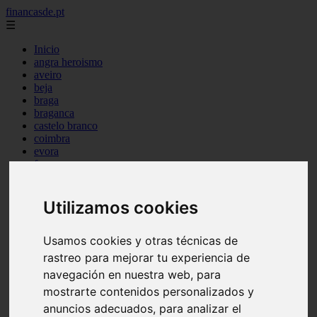
financasde.pt
☰
Inicio
angra heroismo
aveiro
beja
braga
braganca
castelo branco
coimbra
evora
faro
guarda
horta
leiria
Utilizamos cookies
lisboa
madeira
Usamos cookies y otras técnicas de
ponta delgada
portalegre
rastreo para mejorar tu experiencia de
porto
navegación en nuestra web, para
santarem
mostrarte contenidos personalizados y
setubal
viana castelo
anuncios adecuados, para analizar el
vila real