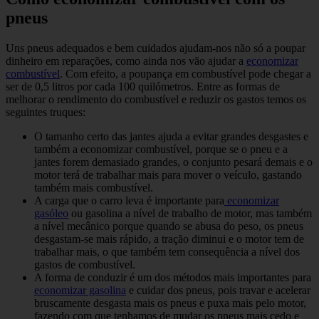
pneus
Uns pneus adequados e bem cuidados ajudam-nos não só a poupar
dinheiro em reparações, como ainda nos vão ajudar a
economizar
combustível
. Com efeito, a poupança em combustível pode chegar a
ser de 0,5 litros por cada 100 quilómetros. Entre as formas de
melhorar o rendimento do combustível e reduzir os gastos temos os
seguintes truques:
O tamanho certo das jantes ajuda a evitar grandes desgastes e
também a economizar combustível, porque se o pneu e a
jantes forem demasiado grandes, o conjunto pesará demais e o
motor terá de trabalhar mais para mover o veículo, gastando
também mais combustível.
A carga que o carro leva é importante para
economizar
gasóleo
ou gasolina a nível de trabalho de motor, mas também
a nível mecânico porque quando se abusa do peso, os pneus
desgastam-se mais rápido, a tração diminui e o motor tem de
trabalhar mais, o que também tem consequência a nível dos
gastos de combustível.
A forma de conduzir é um dos métodos mais importantes para
economizar gasolina
e cuidar dos pneus, pois travar e acelerar
bruscamente desgasta mais os pneus e puxa mais pelo motor,
fazendo com que tenhamos de mudar os pneus mais cedo e