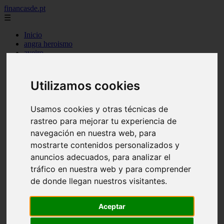
financasde.pt
☰
Inicio
angra heroismo
aveiro
beja
braga
braganca
Utilizamos cookies
castelo branco
coimbra
evora
Usamos cookies y otras técnicas de
faro
rastreo para mejorar tu experiencia de
guarda
navegación en nuestra web, para
horta
leiria
mostrarte contenidos personalizados y
lisboa
anuncios adecuados, para analizar el
madeira
tráfico en nuestra web y para comprender
ponta delgada
portalegre
de donde llegan nuestros visitantes.
porto
santarem
setubal
Aceptar
viana castelo
vila real