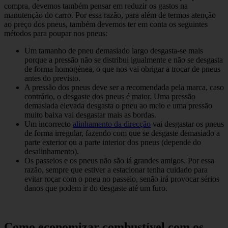
compra, devemos também pensar em reduzir os gastos na
manutenção do carro. Por essa razão, para além de termos atenção
ao preço dos pneus, também devemos ter em conta os seguintes
métodos para poupar nos pneus:
Um tamanho de pneu demasiado largo desgasta-se mais
porque a pressão não se distribui igualmente e não se desgasta
de forma homogénea, o que nos vai obrigar a trocar de pneus
antes do previsto.
A pressão dos pneus deve ser a recomendada pela marca, caso
contrário, o desgaste dos pneus é maior. Uma pressão
demasiada elevada desgasta o pneu ao meio e uma pressão
muito baixa vai desgastar mais as bordas.
Um incorrecto
alinhamento da direcção
vai desgastar os pneus
de forma irregular, fazendo com que se desgaste demasiado a
parte exterior ou a parte interior dos pneus (depende do
desalinhamento).
Os passeios e os pneus não são lá grandes amigos. Por essa
razão, sempre que estiver a estacionar tenha cuidado para
evitar roçar com o pneu no passeio, senão irá provocar sérios
danos que podem ir do desgaste até um furo.
Como economizar combustível com os