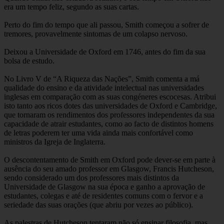
era um tempo feliz, segundo as suas cartas.
Perto do fim do tempo que ali passou, Smith começou a sofrer de
tremores, provavelmente sintomas de um colapso nervoso.
Deixou a Universidade de Oxford em 1746, antes do fim da sua
bolsa de estudo.
No Livro V de “A Riqueza das Nações”, Smith comenta a má
qualidade do ensino e da atividade intelectual nas universidades
inglesas em comparação com as suas congéneres escocesas. Atribui
isto tanto aos ricos dotes das universidades de Oxford e Cambridge,
que tornaram os rendimentos dos professores independentes da sua
capacidade de atrair estudantes, como ao facto de distintos homens
de letras poderem ter uma vida ainda mais confortável como
ministros da Igreja de Inglaterra.
O descontentamento de Smith em Oxford pode dever-se em parte à
ausência do seu amado professor em Glasgow, Francis Hutcheson,
sendo considerado um dos professores mais distintos da
Universidade de Glasgow na sua época e ganho a aprovação de
estudantes, colegas e até de residentes comuns com o fervor e a
seriedade das suas orações (que abriu por vezes ao público).
As palestras de Hutcheson tentaram não só ensinar filosofia, mas