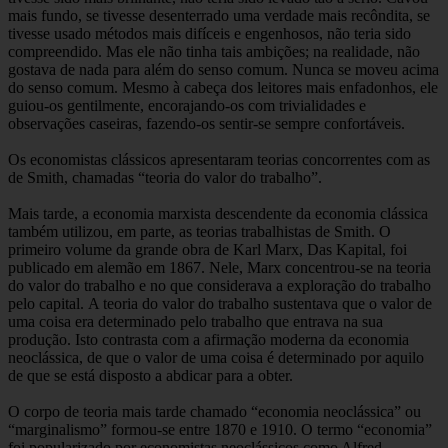
mais fundo, se tivesse desenterrado uma verdade mais recôndita, se
tivesse usado métodos mais difíceis e engenhosos, não teria sido
compreendido. Mas ele não tinha tais ambições; na realidade, não
gostava de nada para além do senso comum. Nunca se moveu acima
do senso comum. Mesmo à cabeça dos leitores mais enfadonhos, ele
guiou-os gentilmente, encorajando-os com trivialidades e
observações caseiras, fazendo-os sentir-se sempre confortáveis.
Os economistas clássicos apresentaram teorias concorrentes com as
de Smith, chamadas “teoria do valor do trabalho”.
Mais tarde, a economia marxista descendente da economia clássica
também utilizou, em parte, as teorias trabalhistas de Smith. O
primeiro volume da grande obra de Karl Marx, Das Kapital, foi
publicado em alemão em 1867. Nele, Marx concentrou-se na teoria
do valor do trabalho e no que considerava a exploração do trabalho
pelo capital. A teoria do valor do trabalho sustentava que o valor de
uma coisa era determinado pelo trabalho que entrava na sua
produção. Isto contrasta com a afirmação moderna da economia
neoclássica, de que o valor de uma coisa é determinado por aquilo
de que se está disposto a abdicar para a obter.
O corpo de teoria mais tarde chamado “economia neoclássica” ou
“marginalismo” formou-se entre 1870 e 1910. O termo “economia”
foi popularizado por economistas neoclássicos como Alfred