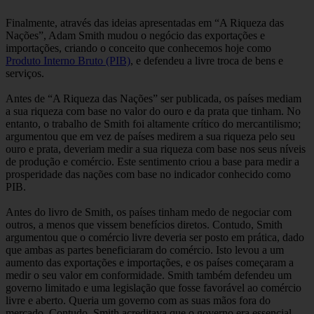
Finalmente, através das ideias apresentadas em “A Riqueza das
Nações”, Adam Smith mudou o negócio das exportações e
importações, criando o conceito que conhecemos hoje como
Produto Interno Bruto (PIB)
, e defendeu a livre troca de bens e
serviços.
Antes de “A Riqueza das Nações” ser publicada, os países mediam
a sua riqueza com base no valor do ouro e da prata que tinham. No
entanto, o trabalho de Smith foi altamente crítico do mercantilismo;
argumentou que em vez de países medirem a sua riqueza pelo seu
ouro e prata, deveriam medir a sua riqueza com base nos seus níveis
de produção e comércio. Este sentimento criou a base para medir a
prosperidade das nações com base no indicador conhecido como
PIB.
Antes do livro de Smith, os países tinham medo de negociar com
outros, a menos que vissem benefícios diretos. Contudo, Smith
argumentou que o comércio livre deveria ser posto em prática, dado
que ambas as partes beneficiaram do comércio. Isto levou a um
aumento das exportações e importações, e os países começaram a
medir o seu valor em conformidade. Smith também defendeu um
governo limitado e uma legislação que fosse favorável ao comércio
livre e aberto. Queria um governo com as suas mãos fora do
mercado. Contudo, Smith acreditava que o governo era essencial