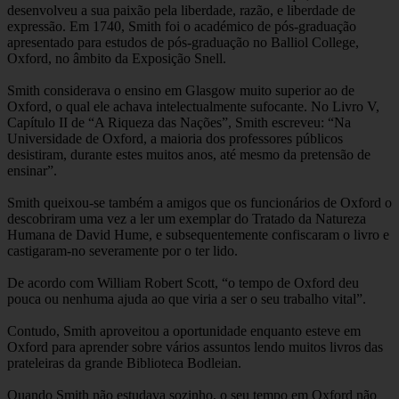
desenvolveu a sua paixão pela liberdade, razão, e liberdade de
expressão. Em 1740, Smith foi o académico de pós-graduação
apresentado para estudos de pós-graduação no Balliol College,
Oxford, no âmbito da Exposição Snell.
Smith considerava o ensino em Glasgow muito superior ao de
Oxford, o qual ele achava intelectualmente sufocante. No Livro V,
Capítulo II de “A Riqueza das Nações”, Smith escreveu: “Na
Universidade de Oxford, a maioria dos professores públicos
desistiram, durante estes muitos anos, até mesmo da pretensão de
ensinar”.
Smith queixou-se também a amigos que os funcionários de Oxford o
descobriram uma vez a ler um exemplar do Tratado da Natureza
Humana de David Hume, e subsequentemente confiscaram o livro e
castigaram-no severamente por o ter lido.
De acordo com William Robert Scott, “o tempo de Oxford deu
pouca ou nenhuma ajuda ao que viria a ser o seu trabalho vital”.
Contudo, Smith aproveitou a oportunidade enquanto esteve em
Oxford para aprender sobre vários assuntos lendo muitos livros das
prateleiras da grande Biblioteca Bodleian.
Quando Smith não estudava sozinho, o seu tempo em Oxford não