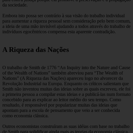
da sociedade.
Embora isto possa ser contrário à sua visão do trabalho individual
para aumentar a riqueza pessoal sem consideração pelo bem comum,
a ideia de uma mão invisível ajudando a todos através do trabalho de
indivíduos egocêntricos compensa esta aparente contradição.
A Riqueza das Nações
O trabalho de Smith de 1776 “An Inquiry into the Nature and Cause
of the Wealth of Nations” também abreviou para “The Wealth of
Nations” (A Riqueza das Nações) apareceu logo no alvorecer da
Revolução Industrial na Europa. Enquanto os críticos salientam que
Smith não inventou muitas das ideias sobre as quais escreveu, ele foi
a primeira pessoa a compilar estas ideias e a publicá-las num formato
concebido para as explicar ao leitor médio do seu tempo. Como
resultado, é responsável por popularizar muitas das ideias que
apontam para a escola de pensamento que veio a ser conhecida
como economia clássica.
Outros economistas construíram as suas idéias com base no trabalho
de Smith para solidificar ainda mais as teorias da economia clássica,