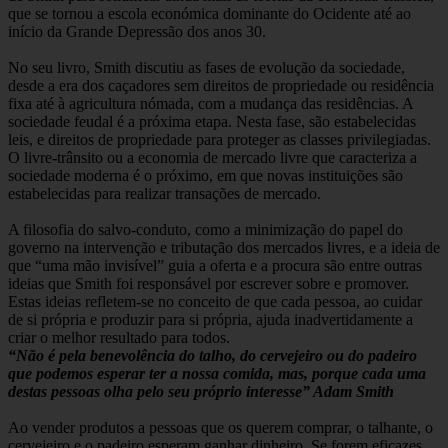
que se tornou a escola económica dominante do Ocidente até ao
início da Grande Depressão dos anos 30.
No seu livro, Smith discutiu as fases de evolução da sociedade,
desde a era dos caçadores sem direitos de propriedade ou residência
fixa até à agricultura nómada, com a mudança das residências. A
sociedade feudal é a próxima etapa. Nesta fase, são estabelecidas
leis, e direitos de propriedade para proteger as classes privilegiadas.
O livre-trânsito ou a economia de mercado livre que caracteriza a
sociedade moderna é o próximo, em que novas instituições são
estabelecidas para realizar transações de mercado.
A filosofia do salvo-conduto, como a minimização do papel do
governo na intervenção e tributação dos mercados livres, e a ideia de
que “uma mão invisível” guia a oferta e a procura são entre outras
ideias que Smith foi responsável por escrever sobre e promover.
Estas ideias refletem-se no conceito de que cada pessoa, ao cuidar
de si própria e produzir para si própria, ajuda inadvertidamente a
criar o melhor resultado para todos.
“Não é pela benevolência do talho, do cervejeiro ou do padeiro
que podemos esperar ter a nossa comida, mas, porque cada uma
destas pessoas olha pelo seu próprio interesse” Adam Smith
Ao vender produtos a pessoas que os querem comprar, o talhante, o
cervejeiro e o padeiro esperam ganhar dinheiro. Se forem eficazes