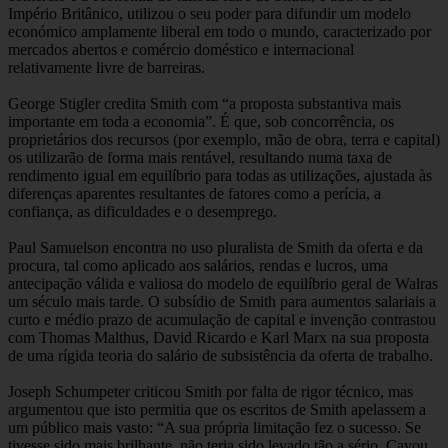
Império Britânico, utilizou o seu poder para difundir um modelo
económico amplamente liberal em todo o mundo, caracterizado por
mercados abertos e comércio doméstico e internacional
relativamente livre de barreiras.
George Stigler credita Smith com “a proposta substantiva mais
importante em toda a economia”. É que, sob concorrência, os
proprietários dos recursos (por exemplo, mão de obra, terra e capital)
os utilizarão de forma mais rentável, resultando numa taxa de
rendimento igual em equilíbrio para todas as utilizações, ajustada às
diferenças aparentes resultantes de fatores como a perícia, a
confiança, as dificuldades e o desemprego.
Paul Samuelson encontra no uso pluralista de Smith da oferta e da
procura, tal como aplicado aos salários, rendas e lucros, uma
antecipação válida e valiosa do modelo de equilíbrio geral de Walras
um século mais tarde. O subsídio de Smith para aumentos salariais a
curto e médio prazo de acumulação de capital e invenção contrastou
com Thomas Malthus, David Ricardo e Karl Marx na sua proposta
de uma rígida teoria do salário de subsistência da oferta de trabalho.
Joseph Schumpeter criticou Smith por falta de rigor técnico, mas
argumentou que isto permitia que os escritos de Smith apelassem a
um público mais vasto: “A sua própria limitação fez o sucesso. Se
tivesse sido mais brilhante, não teria sido levado tão a sério. Cavou