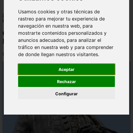
viseu
Usamos cookies y otras técnicas de
Inicio
>
financaspt
>
Quem Era Adam Smith E Qual O Seu
rastreo para mejorar tu experiencia de
Pensamento Económico?
navegación en nuestra web, para
Quem Era Adam Smith E Qual O Seu
mostrarte contenidos personalizados y
anuncios adecuados, para analizar el
Pensamento Económico?
tráfico en nuestra web y para comprender
📅 06/09/2025
de donde llegan nuestros visitantes.
Aceptar
Rechazar
Configurar