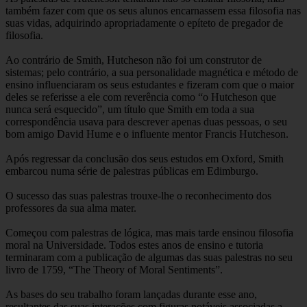
também fazer com que os seus alunos encarnassem essa filosofia nas
suas vidas, adquirindo apropriadamente o epíteto de pregador de
filosofia.
Ao contrário de Smith, Hutcheson não foi um construtor de
sistemas; pelo contrário, a sua personalidade magnética e método de
ensino influenciaram os seus estudantes e fizeram com que o maior
deles se referisse a ele com reverência como “o Hutcheson que
nunca será esquecido”, um título que Smith em toda a sua
correspondência usava para descrever apenas duas pessoas, o seu
bom amigo David Hume e o influente mentor Francis Hutcheson.
Após regressar da conclusão dos seus estudos em Oxford, Smith
embarcou numa série de palestras públicas em Edimburgo.
O sucesso das suas palestras trouxe-lhe o reconhecimento dos
professores da sua alma mater.
Começou com palestras de lógica, mas mais tarde ensinou filosofia
moral na Universidade. Todos estes anos de ensino e tutoria
terminaram com a publicação de algumas das suas palestras no seu
livro de 1759, “The Theory of Moral Sentiments”.
As bases do seu trabalho foram lançadas durante esse ano,
resultantes das suas interações com figuras notáveis associadas a