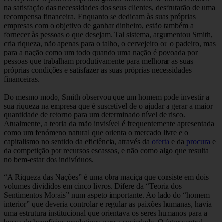
na satisfação das necessidades dos seus clientes, desfrutarão de uma
recompensa financeira. Enquanto se dedicam às suas próprias
empresas com o objetivo de ganhar dinheiro, estão também a
fornecer às pessoas o que desejam. Tal sistema, argumentou Smith,
cria riqueza, não apenas para o talho, o cervejeiro ou o padeiro, mas
para a nação como um todo quando uma nação é povoada por
pessoas que trabalham produtivamente para melhorar as suas
próprias condições e satisfazer as suas próprias necessidades
financeiras.
Do mesmo modo, Smith observou que um homem pode investir a
sua riqueza na empresa que é suscetível de o ajudar a gerar a maior
quantidade de retorno para um determinado nível de risco.
Atualmente, a teoria da mão invisível é frequentemente apresentada
como um fenómeno natural que orienta o mercado livre e o
capitalismo no sentido da eficiência, através da
oferta
e da
procura
e
da competição por recursos escassos, e não como algo que resulta
no bem-estar dos indivíduos.
“A Riqueza das Nações” é uma obra maciça que consiste em dois
volumes divididos em cinco livros. Difere da “Teoria dos
Sentimentos Morais” num aspeto importante. Ao lado do “homem
interior” que deveria controlar e regular as paixões humanas, havia
uma estrutura institucional que orientava os seres humanos para a
busca de benefícios produtivos para a sociedade. O fator central