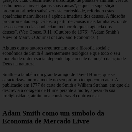
geração, vida, crescimento e dissolução de plantas e animais”, levou
os homens a “investigar as suas causas”, e que “a superstição
procurou primeiro satisfazer esta curiosidade, referindo estas
aparências maravilhosas à agência imediata dos deuses. A filosofia
procurou então explicá-los, a partir de causas mais familiares, ou de
pessoas como elas conheciam melhor do que a agência dos
deuses”. (Ver: Coase, R.H. (Outubro de 1976). “Adam Smith’s
View of Man”. O Journal of Law and Economics. )
Alguns outros autores argumentam que a filosofia social e
económica de Smith é inerentemente teológica e que todo o seu
modelo de ordem social depende logicamente da noção da ação de
Deus na natureza.
Smith era também um grande amigo de David Hume, que se
caracterizava normalmente no seu próprio tempo como ateu. A
publicação em 1777 da carta de Smith a William Strahan, em que ele
descrevia a coragem de Hume perante a morte, apesar da sua
irreligiosidade, atraiu uma considerável controvérsia.
Adam Smith como um símbolo da
Economia de Mercado Livre