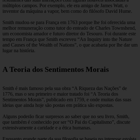
múltiplos campos. Por exemplo, ele era amigo de James Watt, o
inventor da máquina a vapor, bem como do filósofo David Hume.
Smith mudou-se para França em 1763 porque lhe foi oferecida uma
melhor remuneração como tutor do enteado de Charles Townshend,
um economista amador e futuro diretor do Tesouro. Foi durante este
tempo em França que Smith escreveu “An Inquiry into the Nature
and Causes of the Wealth of Nations”, o que acabaria por lhe dar um
lugar na história.
A Teoria dos Sentimentos Morais
Smith é mais famoso pela sua obra “A Riqueza das Nações” de
1776, mas o seu primeiro e maior tratado foi “A Teoria dos
Sentimentos Morais”, publicado em 1759, e onde muitas das suas
ideias que ainda hoje são postas em prática são expostas.
Alguns poderão ficar surpresos ao saber que no seu livro, Smith,
que também é conhecido por ser “O Pai do Capitalismo”, discute
extensivamente a caridade e a ética humanas.
Enquanto grande parte da sua filosofia se baseia no interesse egoísta