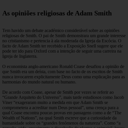
As opiniões religiosas de Adam Smith
Tem havido um debate académico considerável sobre as opiniões
religiosas de Smith. O pai de Smith demonstrara um grande interesse
no cristianismo e pertencia à ala moderada da Igreja da Escócia. O
facto de Adam Smith ter recebido a Exposição Snell sugere que ele
pode ter ido para Oxford com a intenção de seguir uma carreira na
Igreja de Inglaterra.
O economista anglo-americano Ronald Coase desafiou a opinião de
que Smith era um deísta, com base no facto de os escritos de Smith
nunca invocarem explicitamente Deus como uma explicação para as
harmonias do mundo natural ou humano.
De acordo com Coase, apesar de Smith por vezes se referir ao
“Grande Arquiteto do Universo”, mais tarde estudiosos como Jacob
Viner “exageraram muito a medida em que Adam Smith se
comprometera a acreditar num Deus pessoal”, uma crença para a
qual Coase encontra poucas provas em passagens como a de “The
Wealth of Nations”, na qual Smith escreve que a curiosidade da
humanidade sobre os “grandes fenómenos da natureza”. Como “a