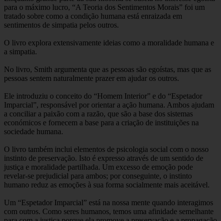
para o máximo lucro, “A Teoria dos Sentimentos Morais” foi um
tratado sobre como a condição humana está enraizada em
sentimentos de simpatia pelos outros.
O livro explora extensivamente ideias como a moralidade humana e
a simpatia.
No livro, Smith argumenta que as pessoas são egoístas, mas que as
pessoas sentem naturalmente prazer em ajudar os outros.
Ele introduziu o conceito do “Homem Interior” e do “Espetador
Imparcial”, responsável por orientar a ação humana. Ambos ajudam
a conciliar a paixão com a razão, que são a base dos sistemas
económicos e fornecem a base para a criação de instituições na
sociedade humana.
O livro também inclui elementos de psicologia social com o nosso
instinto de preservação. Isto é expresso através de um sentido de
justiça e moralidade partilhada. Um excesso de emoção pode
revelar-se prejudicial para ambos; por conseguinte, o instinto
humano reduz as emoções à sua forma socialmente mais aceitável.
Um “Espetador Imparcial” está na nossa mente quando interagimos
com outros. Como seres humanos, temos uma afinidade semelhante
para com a justiça porque ela promove a preservação e a propagação