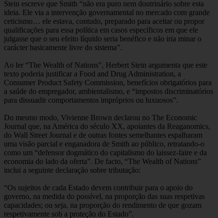
Stein escreve que Smith “não era puro nem doutrinário sobre esta
ideia. Ele via a intervenção governamental no mercado com grande
ceticismo… ele estava, contudo, preparado para aceitar ou propor
qualificações para essa política em casos específicos em que ele
julgasse que o seu efeito líquido seria benéfico e não iria minar o
carácter basicamente livre do sistema”.
Ao ler “The Wealth of Nations”, Herbert Stein argumenta que este
texto poderia justificar a Food and Drug Administration, a
Consumer Product Safety Commission, benefícios obrigatórios para
a saúde do empregador, ambientalismo, e “impostos discriminatórios
para dissuadir comportamentos impróprios ou luxuosos”.
Do mesmo modo, Vivienne Brown declarou no The Economic
Journal que, na América do século XX, apoiantes da Reaganomics,
do Wall Street Journal e de outras fontes semelhantes espalharam
uma visão parcial e enganadora de Smith ao público, retratando-o
como um “defensor dogmático do capitalismo do laissez-faire e da
economia do lado da oferta”. De facto, “The Wealth of Nations”
inclui a seguinte declaração sobre tributação:
“Os sujeitos de cada Estado devem contribuir para o apoio do
governo, na medida do possível, na proporção das suas respetivas
capacidades; ou seja, na proporção do rendimento de que gozam
respetivamente sob a proteção do Estado”.