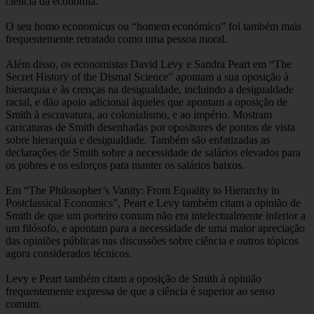
ciência da economia.
O seu homo economicus ou “homem económico” foi também mais
frequentemente retratado como uma pessoa moral.
Além disso, os economistas David Levy e Sandra Peart em “The
Secret History of the Dismal Science” apontam a sua oposição à
hierarquia e às crenças na desigualdade, incluindo a desigualdade
racial, e dão apoio adicional àqueles que apontam a oposição de
Smith à escravatura, ao colonialismo, e ao império. Mostram
caricaturas de Smith desenhadas por opositores de pontos de vista
sobre hierarquia e desigualdade. Também são enfatizadas as
declarações de Smith sobre a necessidade de salários elevados para
os pobres e os esforços para manter os salários baixos.
Em “The Philosopher’s Vanity: From Equality to Hierarchy in
Postclassical Economics”, Peart e Levy também citam a opinião de
Smith de que um porteiro comum não era intelectualmente inferior a
um filósofo, e apontam para a necessidade de uma maior apreciação
das opiniões públicas nas discussões sobre ciência e outros tópicos
agora considerados técnicos.
Levy e Peart também citam a oposição de Smith à opinião
frequentemente expressa de que a ciência é superior ao senso
comum.