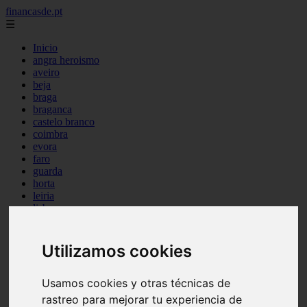
financasde.pt
☰
Inicio
angra heroismo
aveiro
beja
braga
braganca
castelo branco
coimbra
evora
faro
guarda
horta
leiria
lisboa
madeira
ponta delgada
portalegre
Utilizamos cookies
porto
santarem
setubal
Usamos cookies y otras técnicas de
viana castelo
rastreo para mejorar tu experiencia de
vila real