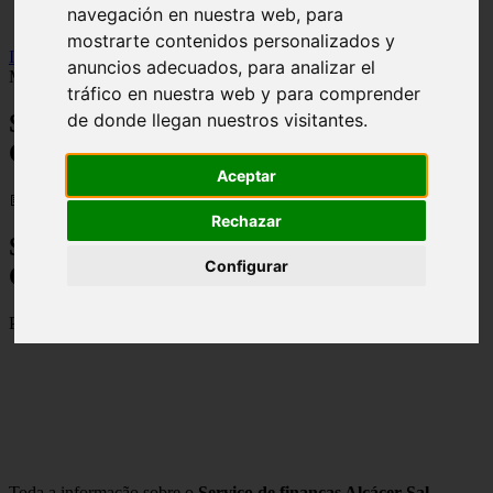
navegación en nuestra web, para
viseu
mostrarte contenidos personalizados y
Inicio
>
financaspt
>
Serviço de finanças Alcácer Sal - Contactos,
anuncios adecuados, para analizar el
Morada e Horarios
tráfico en nuestra web y para comprender
Serviço de finanças Alcácer Sal -
de donde llegan nuestros visitantes.
Contactos, Morada e Horarios
Aceptar
📅 04/09/2025
Rechazar
Serviço de finanças Alcácer Sal –
Configurar
Contactos, Morada e Horarios
Praça Pedro Nunes, 7580-125 Alcácer Sal
Toda a informação sobre o
Serviço de finanças Alcácer Sal
,