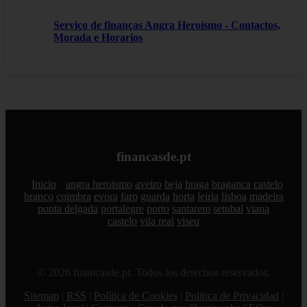
Serviço de finanças Angra Heroísmo - Contactos,
Morada e Horarios
financasde.pt
Inicio
angra heroismo
aveiro
beja
braga
braganca
castelo
branco
coimbra
evora
faro
guarda
horta
leiria
lisboa
madeira
ponta delgada
portalegre
porto
santarem
setubal
viana
castelo
vila real
viseu
© 2026 financasde.pt. Todos los derechos reservados.
Sitemap
|
RSS
|
Política de Cookies
|
Política de Privacidad
|