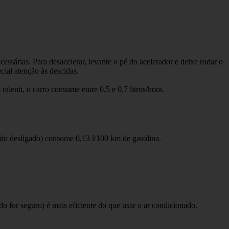
ssárias. Para desacelerar, levante o pé do acelerador e deixe rodar o
ial atenção às descidas.
lenti, o carro consume entre 0,5 e 0,7 litros/hora.
do desligado) consome 0,13 l/100 km de gasolina.
o for seguro) é mais eficiente do que usar o ar condicionado.