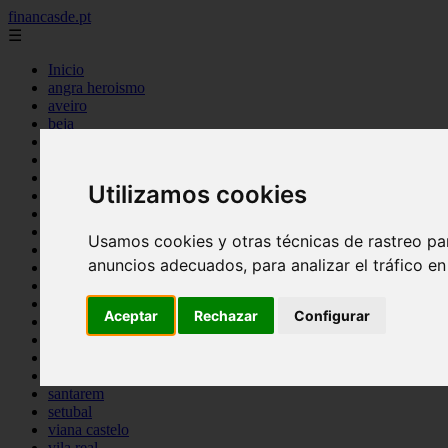
financasde.pt
☰
Inicio
angra heroismo
aveiro
beja
braga
braganca
castelo branco
Utilizamos cookies
coimbra
evora
faro
Usamos cookies y otras técnicas de rastreo pa
guarda
anuncios adecuados, para analizar el tráfico e
horta
leiria
lisboa
Aceptar
Rechazar
Configurar
madeira
ponta delgada
portalegre
porto
santarem
setubal
viana castelo
vila real