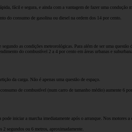
pida, fácil e segura, e ainda com a vantagem de fazer uma condução m
o do consumo de gasolina ou diesel na ordem dos 14 por cento.
e segundo as condições meteorológicas. Para além de ser uma questão d
rendimento do combustível 2 a 4 por cento em áreas urbanas e suburbana
rtição da carga. Não é apenas uma questão de espaço.
o consumo de combustível (num carro de tamanho médio) aumente 6 por
a pode iniciar a marcha imediatamente após o arranque. Nos motores a d
os 2 segundos ou 6 metros, aproximadamente.