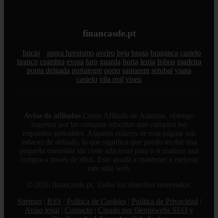
financasde.pt
Inicio
angra heroismo
aveiro
beja
braga
braganca
castelo
branco
coimbra
evora
faro
guarda
horta
leiria
lisboa
madeira
ponta delgada
portalegre
porto
santarem
setubal
viana
castelo
vila real
viseu
Aviso de afiliados
Como Afiliado de Amazon, obtengo
ingresos por las compras adscritas que cumplen los
requisitos aplicables. Algunos enlaces de esta página son
enlaces de afiliado, lo que significa que puedo recibir una
pequeña comisión sin coste adicional para ti si realizas una
compra a través de ellos. Esto ayuda a mantener y mejorar
este sitio web.
© 2026 financasde.pt. Todos los derechos reservados.
Sitemap
|
RSS
|
Política de Cookies
|
Política de Privacidad
|
Aviso legal
|
Contacto
|
Creado por 0lemiswebs SEO y