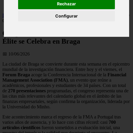
Rechazar
viseu
Inicio
>
finanzaspt
>
Congreso Internacional de Finanzas de Élite se
Configurar
Celebra en Braga
Congreso Internacional de Finanzas de
Élite se Celebra en Braga
📅 10/06/2026
La ciudad de Braga se convierte durante esta semana en el epicentro
mundial de la investigación financiera. Entre hoy y el viernes, el
Forum Braga
acoge la Conferencia Internacional de la
Financial
Management Association (FMA)
, un evento que reúne a
académicos, profesionales y estudiantes de 34 países. Con un total
de
270 presentaciones
programadas, el congreso representa una de
las citas más relevantes del calendario global en el ámbito de las
finanzas empresariales, según confirma la organización, liderada por
la Universidad do Minho.
Este acontecimiento marca el regreso de la FMA a Portugal tras
varios años de ausencia, y lo hace con cifras récord: casi
700
artículos científicos
fueron sometidos a evaluación inicial, una
muestra del interés y la calidad que despierta el encuentro. La