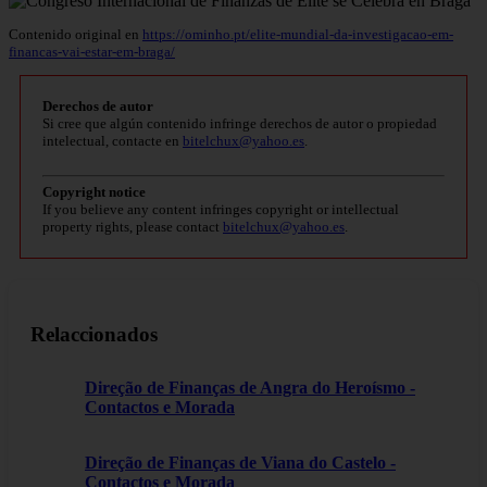
Contenido original en
https://ominho.pt/elite-mundial-da-investigacao-em-
financas-vai-estar-em-braga/
Derechos de autor
Si cree que algún contenido infringe derechos de autor o propiedad
intelectual, contacte en
bitelchux@yahoo.es
.
Copyright notice
If you believe any content infringes copyright or intellectual
property rights, please contact
bitelchux@yahoo.es
.
Relaccionados
Direção de Finanças de Angra do Heroísmo -
Contactos e Morada
Direção de Finanças de Viana do Castelo -
Contactos e Morada