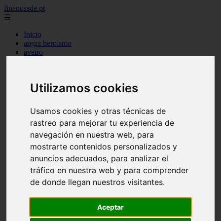
financasde.pt
☰
Inicio
angra heroismo
aveiro
beja
braga
braganca
Utilizamos cookies
castelo branco
coimbra
evora
Usamos cookies y otras técnicas de
faro
rastreo para mejorar tu experiencia de
guarda
horta
navegación en nuestra web, para
leiria
mostrarte contenidos personalizados y
lisboa
anuncios adecuados, para analizar el
madeira
ponta delgada
tráfico en nuestra web y para comprender
portalegre
de donde llegan nuestros visitantes.
porto
santarem
setubal
Aceptar
viana castelo
vila real