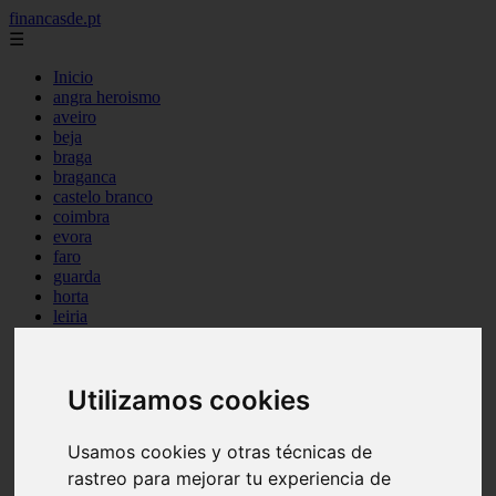
financasde.pt
☰
Inicio
angra heroismo
aveiro
beja
braga
braganca
castelo branco
coimbra
evora
faro
guarda
horta
leiria
lisboa
madeira
ponta delgada
Utilizamos cookies
portalegre
porto
santarem
Usamos cookies y otras técnicas de
setubal
viana castelo
rastreo para mejorar tu experiencia de
vila real