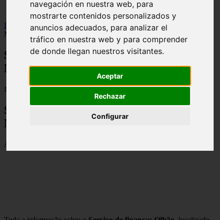
navegación en nuestra web, para
viseu
mostrarte contenidos personalizados y
Inicio
>
financaspt
>
Serviço de finanças Olhão - Contactos,
anuncios adecuados, para analizar el
Morada e Horarios
tráfico en nuestra web y para comprender
de donde llegan nuestros visitantes.
Serviço de finanças Olhão - Contactos,
Morada e Horarios
Aceptar
📅 18/11/2025
Rechazar
Serviço de finanças Olhão – Contactos,
Configurar
Morada e Horarios
Av. Dr. Bernardino Silva, 4, 8700-852 Olhão
Toda a informação sobre o
Serviço de finanças Olhão
, localizado