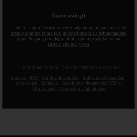
financasde.pt
Inicio
angra heroismo
aveiro
beja
braga
braganca
castelo
branco
coimbra
evora
faro
guarda
horta
leiria
lisboa
madeira
ponta delgada
portalegre
porto
santarem
setubal
viana
castelo
vila real
viseu
© 2026 financasde.pt. Todos los derechos reservados.
Sitemap
|
RSS
|
Política de Cookies
|
Política de Privacidad
|
Aviso legal
|
Contacto
|
Creado por 0lemiswebs SEO y
Diseño web
|
Libro sobre Cabañuelas