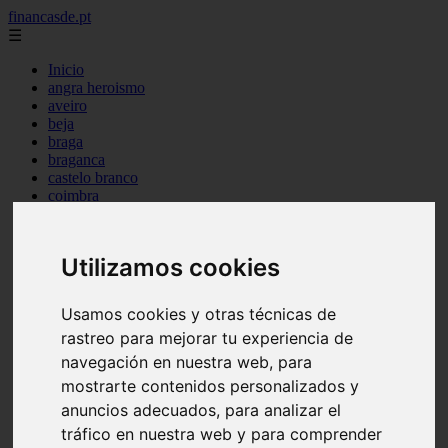
financasde.pt
☰
Inicio
angra heroismo
aveiro
beja
braga
braganca
castelo branco
coimbra
evora
faro
guarda
Utilizamos cookies
horta
leiria
lisboa
Usamos cookies y otras técnicas de
madeira
rastreo para mejorar tu experiencia de
ponta delgada
portalegre
navegación en nuestra web, para
porto
mostrarte contenidos personalizados y
santarem
anuncios adecuados, para analizar el
setubal
viana castelo
tráfico en nuestra web y para comprender
vila real