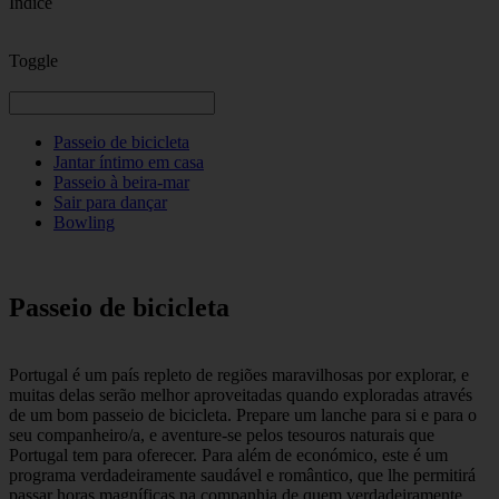
Indice
Toggle
Passeio de bicicleta
Jantar íntimo em casa
Passeio à beira-mar
Sair para dançar
Bowling
Passeio de bicicleta
Portugal é um país repleto de regiões maravilhosas por explorar, e
muitas delas serão melhor aproveitadas quando exploradas através
de um bom passeio de bicicleta. Prepare um lanche para si e para o
seu companheiro/a, e aventure-se pelos tesouros naturais que
Portugal tem para oferecer. Para além de económico, este é um
programa verdadeiramente saudável e romântico, que lhe permitirá
passar horas magníficas na companhia de quem verdadeiramente