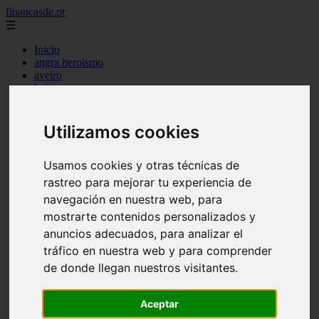
financasde.pt
☰
Inicio
angra heroismo
aveiro
beja
braga
braganca
castelo branco
Utilizamos cookies
coimbra
evora
Usamos cookies y otras técnicas de
faro
guarda
rastreo para mejorar tu experiencia de
horta
navegación en nuestra web, para
leiria
mostrarte contenidos personalizados y
lisboa
madeira
anuncios adecuados, para analizar el
ponta delgada
tráfico en nuestra web y para comprender
portalegre
de donde llegan nuestros visitantes.
porto
santarem
setubal
Aceptar
viana castelo
vila real