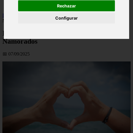
viseu
Rechazar
Inicio
>
financaspt
>
Ideias Para Poupar Dinheiro No Dia Dos
Configurar
Namorados
Ideias Para Poupar Dinheiro No Dia Dos
Namorados
📅 07/09/2025