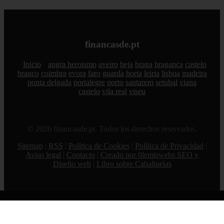
financasde.pt
Inicio
angra heroismo
aveiro
beja
braga
braganca
castelo
branco
coimbra
evora
faro
guarda
horta
leiria
lisboa
madeira
ponta delgada
portalegre
porto
santarem
setubal
viana
castelo
vila real
viseu
© 2026 financasde.pt. Todos los derechos reservados.
Sitemap
|
RSS
|
Política de Cookies
|
Política de Privacidad
|
Aviso legal
|
Contacto
|
Creado por 0lemiswebs SEO y
Diseño web
|
Libro sobre Cabañuelas