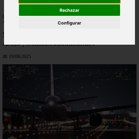
viseu
Rechazar
Inicio
>
financaspt
>
5 Conselhos Para Poupar Nos Bilhetes De
Avião | ComoEconomizar.net
Configurar
5 Conselhos Para Poupar Nos Bilhetes De
Avião | ComoEconomizar.net
📅 19/08/2025