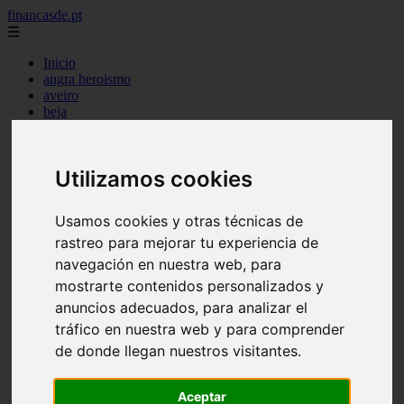
financasde.pt
☰
Inicio
angra heroismo
aveiro
beja
braga
braganca
castelo branco
Utilizamos cookies
coimbra
evora
faro
Usamos cookies y otras técnicas de
guarda
rastreo para mejorar tu experiencia de
horta
leiria
navegación en nuestra web, para
lisboa
mostrarte contenidos personalizados y
madeira
anuncios adecuados, para analizar el
ponta delgada
portalegre
tráfico en nuestra web y para comprender
porto
de donde llegan nuestros visitantes.
santarem
setubal
viana castelo
Aceptar
vila real