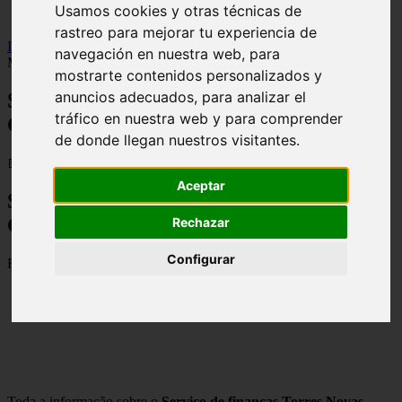
Usamos cookies y otras técnicas de
viseu
rastreo para mejorar tu experiencia de
Inicio
>
financaspt
>
Serviço de finanças Torres Novas - Contactos,
navegación en nuestra web, para
Morada e Horarios
mostrarte contenidos personalizados y
anuncios adecuados, para analizar el
Serviço de finanças Torres Novas -
tráfico en nuestra web y para comprender
Contactos, Morada e Horarios
de donde llegan nuestros visitantes.
📅 03/09/2025
Aceptar
Serviço de finanças Torres Novas –
Contactos, Morada e Horarios
Rechazar
Configurar
Rua Capitão Salgueiro Maia Lote 1 – R/C, 2350-811 Torres Novas
Toda a informação sobre o
Serviço de finanças Torres Novas
,