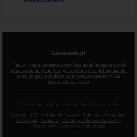
financasde.pt
Inicio
angra heroismo
aveiro
beja
braga
braganca
castelo
branco
coimbra
evora
faro
guarda
horta
leiria
lisboa
madeira
ponta delgada
portalegre
porto
santarem
setubal
viana
castelo
vila real
viseu
© 2026 financasde.pt. Todos los derechos reservados.
Sitemap
|
RSS
|
Política de Cookies
|
Política de Privacidad
|
Aviso legal
|
Contacto
|
Creado por 0lemiswebs SEO y
Diseño web
|
Libro sobre Cabañuelas