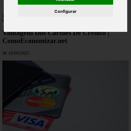
viseu
Configurar
Inicio
>
financaspt
>
Vantagens Dos Cartões De Crédito |
ComoEconomizar.net
Vantagens Dos Cartões De Crédito |
ComoEconomizar.net
📅 10/09/2025