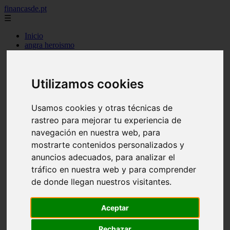
financasde.pt
☰
Inicio
angra heroismo
aveiro
beja
braga
Utilizamos cookies
braganca
castelo branco
coimbra
Usamos cookies y otras técnicas de
evora
faro
rastreo para mejorar tu experiencia de
guarda
navegación en nuestra web, para
horta
mostrarte contenidos personalizados y
leiria
lisboa
anuncios adecuados, para analizar el
madeira
tráfico en nuestra web y para comprender
ponta delgada
de donde llegan nuestros visitantes.
portalegre
porto
santarem
Aceptar
setubal
viana castelo
Rechazar
vila real