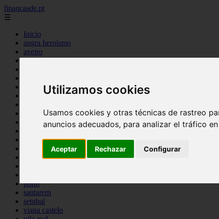
financasde.pt
☰
Inicio
angra heroismo
aveiro
beja
braga
braganca
castelo branco
Utilizamos cookies
coimbra
evora
Usamos cookies y otras técnicas de rastreo pa
faro
guarda
anuncios adecuados, para analizar el tráfico e
horta
leiria
lisboa
Aceptar
Rechazar
Configurar
madeira
ponta delgada
portalegre
porto
santarem
setubal
viana castelo
vila real