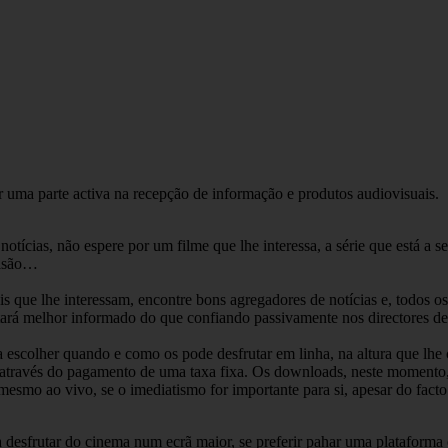
 uma parte activa na recepção de informação e produtos audiovisuais.
 notícias, não espere por um filme que lhe interessa, a série que está a
visão…
ais que lhe interessam, encontre bons agregadores de notícias e, todos os
á melhor informado do que confiando passivamente nos directores de n
o a escolher quando e como os pode desfrutar em linha, na altura que l
através do pagamento de uma taxa fixa. Os downloads, neste momento, 
esmo ao vivo, se o imediatismo for importante para si, apesar do facto 
ara desfrutar do cinema num ecrã maior, se preferir pahar uma plataform