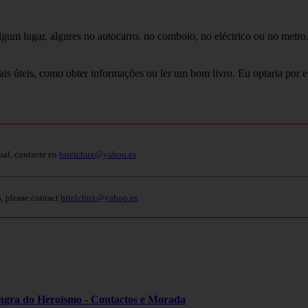
m lugar, algures no autocarro, no comboio, no eléctrico ou no metro. E
úteis, como obter informações ou ler um bom livro. Eu optaria por esta
ual, contacte en
bitelchux@yahoo.es
.
s, please contact
bitelchux@yahoo.es
.
ngra do Heroísmo - Contactos e Morada