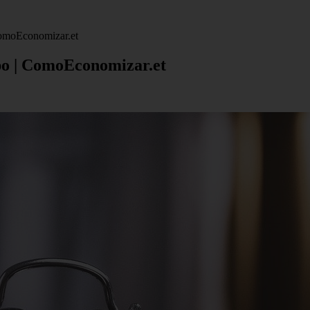
ComoEconomizar.et
po | ComoEconomizar.et