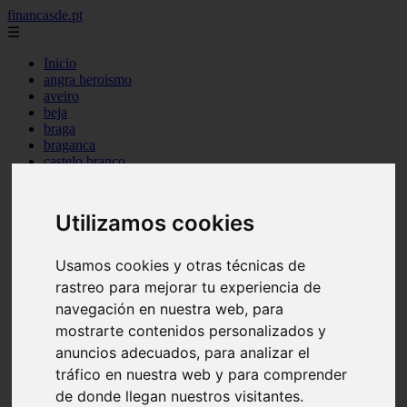
financasde.pt
☰
Inicio
angra heroismo
aveiro
beja
braga
braganca
castelo branco
coimbra
evora
faro
Utilizamos cookies
guarda
horta
leiria
Usamos cookies y otras técnicas de
lisboa
rastreo para mejorar tu experiencia de
madeira
navegación en nuestra web, para
ponta delgada
portalegre
mostrarte contenidos personalizados y
porto
anuncios adecuados, para analizar el
santarem
tráfico en nuestra web y para comprender
setubal
viana castelo
de donde llegan nuestros visitantes.
vila real