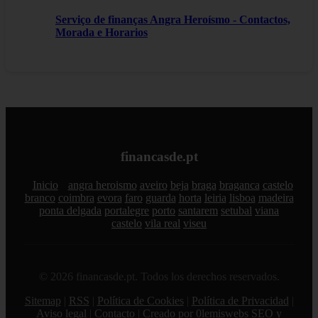
Serviço de finanças Angra Heroísmo - Contactos,
Morada e Horarios
financasde.pt
Inicio
angra heroismo
aveiro
beja
braga
braganca
castelo
branco
coimbra
evora
faro
guarda
horta
leiria
lisboa
madeira
ponta delgada
portalegre
porto
santarem
setubal
viana
castelo
vila real
viseu
© 2026 financasde.pt. Todos los derechos reservados.
Sitemap
|
RSS
|
Política de Cookies
|
Política de Privacidad
|
Aviso legal
|
Contacto
|
Creado por 0lemiswebs SEO y