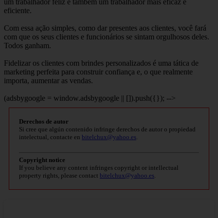
um trabalhador feliz é também um trabalhador mais eficaz e
eficiente.
Com essa ação simples, como dar presentes aos clientes, você fará
com que os seus clientes e funcionários se sintam orgulhosos deles.
Todos ganham.
Fidelizar os clientes com brindes personalizados é uma tática de
marketing perfeita para construir confiança e, o que realmente
importa, aumentar as vendas.
(adsbygoogle = window.adsbygoogle || []).push({}); -->
Derechos de autor
Si cree que algún contenido infringe derechos de autor o propiedad
intelectual, contacte en
bitelchux@yahoo.es
.
Copyright notice
If you believe any content infringes copyright or intellectual
property rights, please contact
bitelchux@yahoo.es
.