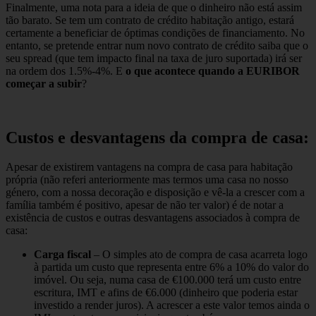
Finalmente, uma nota para a ideia de que o dinheiro não está assim
tão barato. Se tem um contrato de crédito habitação antigo, estará
certamente a beneficiar de óptimas condições de financiamento. No
entanto, se pretende entrar num novo contrato de crédito saiba que o
seu spread (que tem impacto final na taxa de juro suportada) irá ser
na ordem dos 1.5%-4%. E
o que acontece quando a EURIBOR
começar a subir
?
Custos e desvantagens da compra de casa:
Apesar de existirem vantagens na compra de casa para habitação
própria (não referi anteriormente mas termos uma casa no nosso
género, com a nossa decoração e disposição e vê-la a crescer com a
família também é positivo, apesar de não ter valor) é de notar a
existência de custos e outras desvantagens associados à compra de
casa:
Carga fiscal
– O simples ato de compra de casa acarreta logo
à partida um custo que representa entre 6% a 10% do valor do
imóvel. Ou seja, numa casa de €100.000 terá um custo entre
escritura, IMT e afins de €6.000 (dinheiro que poderia estar
investido a render juros). A acrescer a este valor temos ainda o