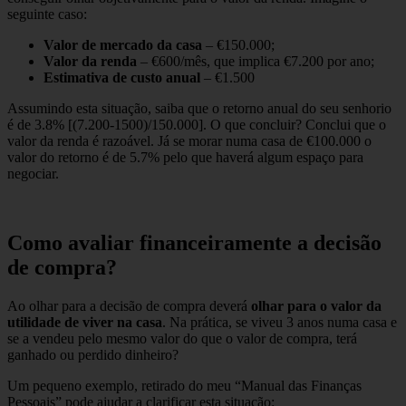
seguinte caso:
Valor de mercado da casa
– €150.000;
Valor da renda
– €600/mês, que implica €7.200 por ano;
Estimativa de custo anual
– €1.500
Assumindo esta situação, saiba que o retorno anual do seu senhorio
é de 3.8% [(7.200-1500)/150.000]. O que concluir? Conclui que o
valor da renda é razoável. Já se morar numa casa de €100.000 o
valor do retorno é de 5.7% pelo que haverá algum espaço para
negociar.
Como avaliar financeiramente a decisão
de compra?
Ao olhar para a decisão de compra deverá
olhar para o valor da
utilidade de viver na casa
. Na prática, se viveu 3 anos numa casa e
se a vendeu pelo mesmo valor do que o valor de compra, terá
ganhado ou perdido dinheiro?
Um pequeno exemplo, retirado do meu “Manual das Finanças
Pessoais” pode ajudar a clarificar esta situação: