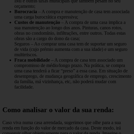
IMI e outras taxas municipais que também pesam no seu
orçamento;
Burocracia
– A compra e manutenção de casa tem associada
uma carga burocrática expressiva;
Custos de manutenção
– A compra de uma casa implica a
sua manutenção ao longo dos anos. Pinturas, canos rotos,
obras no condomínio, infiltrações, entre outros. Todas estas
obras são a cargo do dono da casa;
Seguros – Ao comprar uma casa tem de suportar um seguro
de vida (cujo prémio aumenta com a sua idade) e um seguro
multirriscos.
Fraca mobilidade
– A compra de casa tem associado um
compromisso de médio/longo prazo. Na prática, se compra
uma casa tenderá a ficar “preso” a essa casa. Em situação de
desemprego, de mudança geográfica de emprego, crescimento
da família, má vizinhança, etc, não poderá mudar com
facilidade.
Como analisar o valor da sua renda:
Caso viva numa casa arrendada, sugerimos que olhe para a sua
renda em função do valor de mercado da casa. Deste modo, irá
conseguir olhar objetivamente para o valor da renda. Imagine o