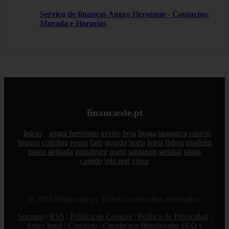
Serviço de finanças Angra Heroísmo - Contactos,
Morada e Horarios
financasde.pt
Inicio
angra heroismo
aveiro
beja
braga
braganca
castelo
branco
coimbra
evora
faro
guarda
horta
leiria
lisboa
madeira
ponta delgada
portalegre
porto
santarem
setubal
viana
castelo
vila real
viseu
© 2026 financasde.pt. Todos los derechos reservados.
Sitemap
|
RSS
|
Política de Cookies
|
Política de Privacidad
|
Aviso legal
|
Contacto
|
Creado por 0lemiswebs SEO y