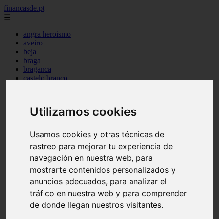
financasde.pt
☰
angra heroismo
aveiro
beja
braga
braganca
castelo branco
coimbra
evora
faro
Utilizamos cookies
guarda
horta
leiria
Usamos cookies y otras técnicas de
lisboa
rastreo para mejorar tu experiencia de
madeira
navegación en nuestra web, para
ponta delgada
portalegre
mostrarte contenidos personalizados y
porto
anuncios adecuados, para analizar el
santarem
tráfico en nuestra web y para comprender
setubal
viana castelo
de donde llegan nuestros visitantes.
vila real
viseu