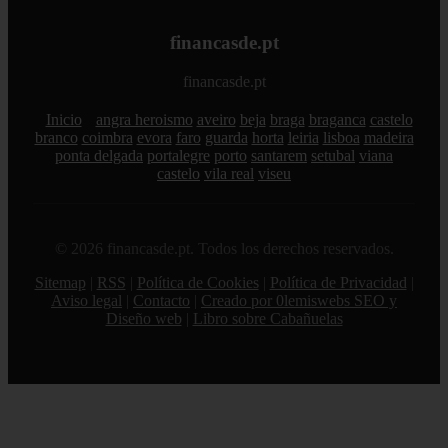
financasde.pt
financasde.pt
Inicio
angra heroismo
aveiro
beja
braga
braganca
castelo
branco
coimbra
evora
faro
guarda
horta
leiria
lisboa
madeira
ponta delgada
portalegre
porto
santarem
setubal
viana
castelo
vila real
viseu
© 2026 financasde.pt. Todos los derechos reservados.
Sitemap
|
RSS
|
Política de Cookies
|
Política de Privacidad
|
Aviso legal
|
Contacto
|
Creado por 0lemiswebs SEO y
Diseño web
|
Libro sobre Cabañuelas