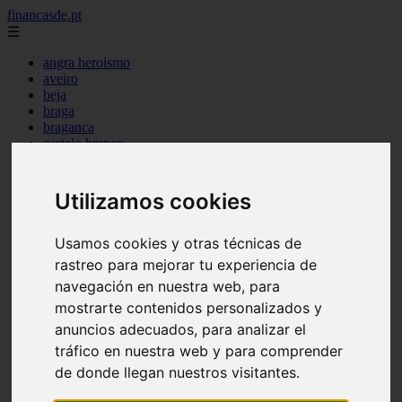
financasde.pt
☰
angra heroismo
aveiro
beja
braga
braganca
castelo branco
coimbra
evora
faro
Utilizamos cookies
guarda
horta
leiria
Usamos cookies y otras técnicas de
lisboa
rastreo para mejorar tu experiencia de
madeira
navegación en nuestra web, para
ponta delgada
portalegre
mostrarte contenidos personalizados y
porto
anuncios adecuados, para analizar el
santarem
tráfico en nuestra web y para comprender
setubal
viana castelo
de donde llegan nuestros visitantes.
vila real
viseu