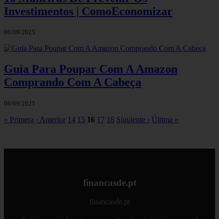
Investimentos | ComoEconomizar
06/09/2025
Guia Para Poupar Com A Amazon
Comprando Com A Cabeça
06/09/2025
« Primera
‹ Anterior
14
15
16
17
18
Siguiente ›
Última »
financasde.pt
financasde.pt