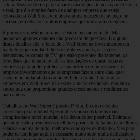
actuar. Mas pondo de parte a parte psicológica, temos a parte técnica
e real, que é o simples facto de qualquer empresa que esteja
colocada na Wall Street tem uma alguma margem de avanço, no
sucesso, em relação a outras empresas que iniciaram o negócio.
E por vezes questionamo-nos se isto é mesmo verdade. Mas
pequenos grandes detalhes não precisam de questões. E alguns
destes detalhes são, o facto de a Wall Street ter investimentos em
marketing que rondão biliões de dólares anuais, as acções
televisivas, os canais de TV que estão presentes diariamente, os
jornalistas que tentam invadir as instalações de quase todas as
empresas para poder publicar a sua história ou outros casos, os
próprios investimentos que as empresas fazem entre elas, quer
estejam no andar abaixo ou no edifício à frente. Para muitas
empresas em Wall Street não existe o factor rivalidade, mas sim a
entreajuda que proporciona grandes crescimentos e rendimentos
para ambas.
Trabalhar em Wall Street é possível? Sim. É como o sonho
americano para muitos! Apesar de ser uma das tarefas mais
complicadas a nível mundial, não deixa de ser possível. Estima-se
que aqui estão presentes os melhores postos de trabalho, os melhores
salários e acima de tudo, melhores condições de trabalho. Mas para
poder ter um lugar aqui é necessário muito suor, muita dedicação e
acima de tudo muitos estudos. Existem casos de sucesso que apenas