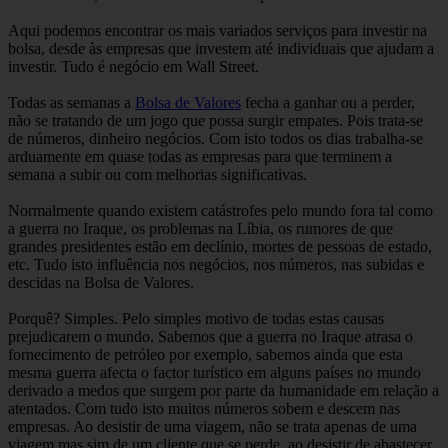
Aqui podemos encontrar os mais variados serviços para investir na
bolsa, desde às empresas que investem até individuais que ajudam a
investir. Tudo é negócio em Wall Street.
Todas as semanas a
Bolsa de Valores
fecha a ganhar ou a perder,
não se tratando de um jogo que possa surgir empates. Pois trata-se
de números, dinheiro negócios. Com isto todos os dias trabalha-se
arduamente em quase todas as empresas para que terminem a
semana a subir ou com melhorias significativas.
Normalmente quando existem catástrofes pelo mundo fora tal como
a guerra no Iraque, os problemas na Líbia, os rumores de que
grandes presidentes estão em declínio, mortes de pessoas de estado,
etc. Tudo isto influência nos negócios, nos números, nas subidas e
descidas na Bolsa de Valores.
Porquê? Simples. Pelo simples motivo de todas estas causas
prejudicarem o mundo. Sabemos que a guerra no Iraque atrasa o
fornecimento de petróleo por exemplo, sabemos ainda que esta
mesma guerra afecta o factor turístico em alguns países no mundo
derivado a medos que surgem por parte da humanidade em relação a
atentados. Com tudo isto muitos números sobem e descem nas
empresas. Ao desistir de uma viagem, não se trata apenas de uma
viagem mas sim de um cliente que se perde, ao desistir de abastecer