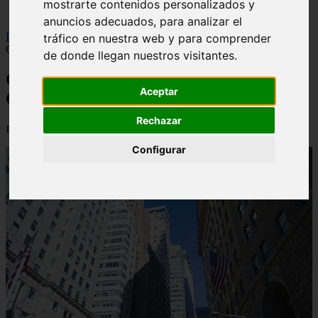
mostrarte contenidos personalizados y
viseu
anuncios adecuados, para analizar el
Inicio
>
financaspt
>
O Famoso Mercado De Wall Street |
tráfico en nuestra web y para comprender
ComoEconomizar.net
de donde llegan nuestros visitantes.
O Famoso Mercado De Wall Street |
Aceptar
ComoEconomizar.net
Rechazar
📅 10/09/2025
Configurar