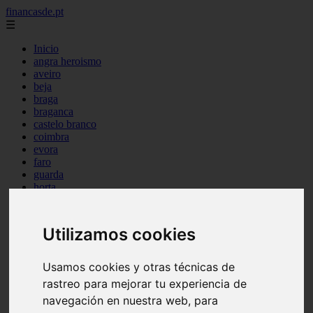
financasde.pt
☰
Inicio
angra heroismo
aveiro
beja
braga
braganca
castelo branco
coimbra
evora
faro
guarda
horta
leiria
lisboa
madeira
Utilizamos cookies
ponta delgada
portalegre
porto
Usamos cookies y otras técnicas de
santarem
rastreo para mejorar tu experiencia de
setubal
navegación en nuestra web, para
viana castelo
vila real