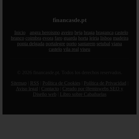
financasde.pt
Inicio
angra heroismo
aveiro
beja
braga
braganca
castelo
branco
coimbra
evora
faro
guarda
horta
leiria
lisboa
madeira
ponta delgada
portalegre
porto
santarem
setubal
viana
castelo
vila real
viseu
© 2026 financasde.pt. Todos los derechos reservados.
Sitemap
|
RSS
|
Política de Cookies
|
Política de Privacidad
|
Aviso legal
|
Contacto
|
Creado por 0lemiswebs SEO y
Diseño web
|
Libro sobre Cabañuelas