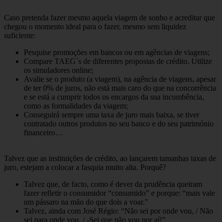
Caso pretenda fazer mesmo aquela viagem de sonho e acreditar que
chegou o momento ideal para o fazer, mesmo sem liquidez
suficiente:
Pesquise promoções em bancos ou em agências de viagens;
Compare TAEG´s de diferentes propostas de crédito. Utilize
os simuladores online;
Avalie se o produto (a viagem), na agência de viagens, apesar
de ter 0% de juros, não está mais caro do que na concorrência
e se está a cumprir todos os encargos da sua incumbência,
como as formalidades da viagem;
Conseguirá sempre uma taxa de juro mais baixa, se tiver
contratado outros produtos no seu banco e do seu património
financeiro…
Talvez que as instituições de crédito, ao lançarem tamanhas taxas de
juro, estejam a colocar a fasquia muito alta. Porquê?
Talvez que, de facto, como é dever da prudência queiram
fazer refletir o consumidor “consumido” e porque: “mais vale
um pássaro na mão do que dois a voar.”
Talvez, ainda com José Régio: “Não sei por onde vou, / Não
sei para onde vou, / -Sei que não vou por aí!”