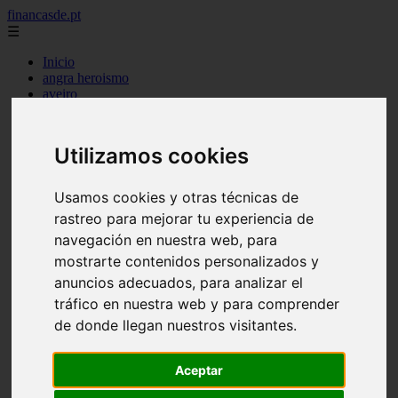
financasde.pt
☰
Inicio
angra heroismo
aveiro
beja
braga
braganca
Utilizamos cookies
castelo branco
coimbra
evora
Usamos cookies y otras técnicas de
faro
rastreo para mejorar tu experiencia de
guarda
horta
navegación en nuestra web, para
leiria
mostrarte contenidos personalizados y
lisboa
anuncios adecuados, para analizar el
madeira
ponta delgada
tráfico en nuestra web y para comprender
portalegre
de donde llegan nuestros visitantes.
porto
santarem
setubal
Aceptar
viana castelo
vila real