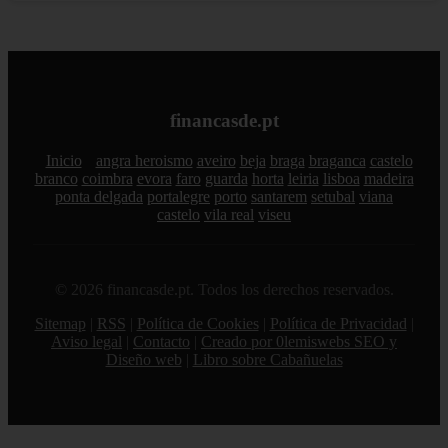
financasde.pt
Inicio
angra heroismo
aveiro
beja
braga
braganca
castelo
branco
coimbra
evora
faro
guarda
horta
leiria
lisboa
madeira
ponta delgada
portalegre
porto
santarem
setubal
viana
castelo
vila real
viseu
© 2026 financasde.pt. Todos los derechos reservados.
Sitemap
|
RSS
|
Política de Cookies
|
Política de Privacidad
|
Aviso legal
|
Contacto
|
Creado por 0lemiswebs SEO y
Diseño web
|
Libro sobre Cabañuelas