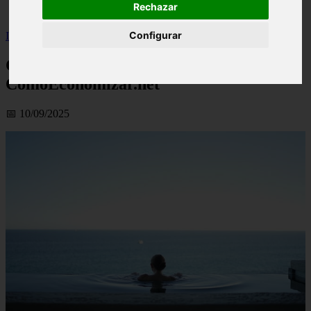
Rechazar
viseu
Configurar
Inicio
>
financaspt
>
Crédito Para Férias | ComoEconomizar.net
Crédito Para Férias |
ComoEconomizar.net
📅 10/09/2025