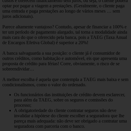
custos e oferecem financiamento sem juros, ou seja, o cliente poderá
optar por pagar a viagem a prestações. (Geralmente, o cliente paga
uma entrada e paga prestações ao longo de vários meses … sem
juros adicionais).
Parece altamente vantajoso? Contudo, apesar de financiar a 100% e
ter um período de pagamento alargado, tal torna a modalidade ainda
mais cara do que o oferecido pela banca, pois a TAEG (Taxa Anual
de Encargos Efetiva Global) é superior a 20%!
A banca salvaguarda a sua posição: o cliente já é consumidor de
outros créditos, como habitação e automóvel, eis que apresenta uma
proposta de crédito para férias! Corre, obviamente, o risco de se
sobreendividar…
A melhor escolha é aquela que contempla a TAEG mais baixa e sem
condicionalismos, como o valor do ordenado.
Os funcionários das instituições de crédito devem esclarecer,
para além da TAEG, sobre os seguros e comissões do
processo;
A obrigatoriedade do cliente contratar seguros não deve
invalidar a hipótese do cliente escolher a seguradora que lhe
pareça mais adequada: não deve ser obrigado a contratar uma
seguradora com parceria com o banco.