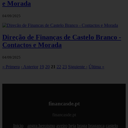
e Morada
04/09/2025
Direção de Finanças de Castelo Branco -
Contactos e Morada
04/09/2025
« Primera
‹ Anterior
19
20
21
22
23
Siguiente ›
Última »
financasde.pt
financasde.pt
Inicio
angra heroismo
aveiro
beja
braga
braganca
castelo