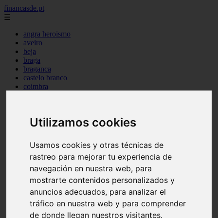
financasde.pt
☰
angra heroismo
aveiro
beja
braga
braganca
castelo branco
coimbra
evora
faro
guarda
Utilizamos cookies
horta
leiria
lisboa
Usamos cookies y otras técnicas de
madeira
rastreo para mejorar tu experiencia de
ponta delgada
portalegre
navegación en nuestra web, para
porto
mostrarte contenidos personalizados y
santarem
anuncios adecuados, para analizar el
setubal
viana castelo
tráfico en nuestra web y para comprender
vila real
de donde llegan nuestros visitantes.
viseu