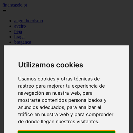
financasde.pt
☰
angra heroismo
aveiro
beja
braga
braganca
castelo branco
coimbra
evora
Utilizamos cookies
faro
guarda
horta
Usamos cookies y otras técnicas de
leiria
lisboa
rastreo para mejorar tu experiencia de
madeira
navegación en nuestra web, para
ponta delgada
mostrarte contenidos personalizados y
portalegre
porto
anuncios adecuados, para analizar el
santarem
tráfico en nuestra web y para comprender
setubal
de donde llegan nuestros visitantes.
viana castelo
vila real
viseu