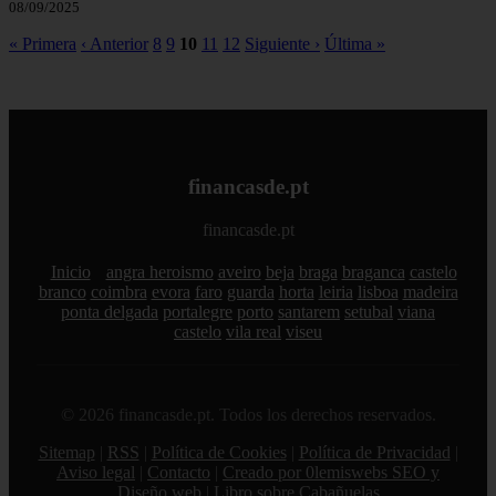
08/09/2025
« Primera
‹ Anterior
8
9
10
11
12
Siguiente ›
Última »
financasde.pt
financasde.pt
Inicio
angra heroismo
aveiro
beja
braga
braganca
castelo
branco
coimbra
evora
faro
guarda
horta
leiria
lisboa
madeira
ponta delgada
portalegre
porto
santarem
setubal
viana
castelo
vila real
viseu
© 2026 financasde.pt. Todos los derechos reservados.
Sitemap
|
RSS
|
Política de Cookies
|
Política de Privacidad
|
Aviso legal
|
Contacto
|
Creado por 0lemiswebs SEO y
Diseño web
|
Libro sobre Cabañuelas