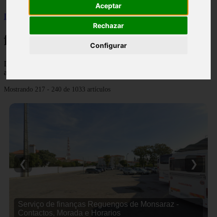
Aceptar
Inicio
>
financaspt
>
Página 10
Rechazar
financaspt
Configurar
Descubre todas las noticias de la categoría financaspt. Artículos
actualizados y contenido de calidad en financasde.pt.
Mostrando 217 - 240 de 1033 artículos
❮
❯
Serviço de finanças Mangualde - Contactos, Morada
e Horarios