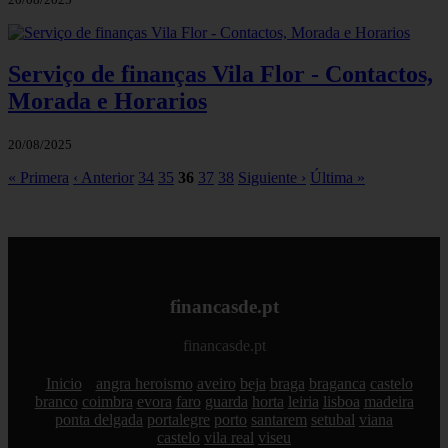
Serviço de finanças Vila Flor - Contactos,
Morada e Horarios
20/08/2025
« Primera
‹ Anterior
34
35
36
37
38
Siguiente ›
Última »
financasde.pt
financasde.pt
Inicio
angra heroismo
aveiro
beja
braga
braganca
castelo
branco
coimbra
evora
faro
guarda
horta
leiria
lisboa
madeira
ponta delgada
portalegre
porto
santarem
setubal
viana
castelo
vila real
viseu