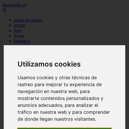
financasde.pt
☰
angra heroismo
aveiro
beja
braga
braganca
castelo branco
coimbra
evora
faro
Utilizamos cookies
guarda
horta
leiria
Usamos cookies y otras técnicas de
lisboa
rastreo para mejorar tu experiencia de
madeira
navegación en nuestra web, para
ponta delgada
portalegre
mostrarte contenidos personalizados y
porto
anuncios adecuados, para analizar el
santarem
tráfico en nuestra web y para comprender
setubal
viana castelo
de donde llegan nuestros visitantes.
vila real
viseu