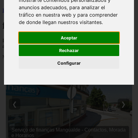
mostrarte contenidos personalizados y
anuncios adecuados, para analizar el
Inicio
>
financaspt
>
Página 2
tráfico en nuestra web y para comprender
de donde llegan nuestros visitantes.
financaspt
Aceptar
Descubre todas las noticias de la categoría financaspt. Artículos
actualizados y contenido de calidad en financasde.pt.
Rechazar
Mostrando 25 - 48 de 1034 artículos
Configurar
❮
❯
Serviço de finanças Mangualde - Contactos, Morada
e Horarios