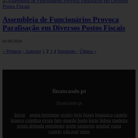
Assembleia de Funcionários Provoca
Paralisação em Diversos Postos Fiscais
01/06/2026
« Primera
‹ Anterior
1
2
3
4
Siguiente ›
Última »
financasde.pt
financasde.pt
Inicio
angra heroismo
aveiro
beja
braga
braganca
castelo
branco
coimbra
evora
faro
guarda
horta
leiria
lisboa
madeira
ponta delgada
portalegre
porto
santarem
setubal
viana
castelo
vila real
viseu