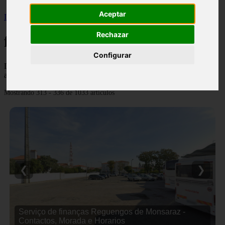
Aceptar
Inicio
>
financaspt
>
Página 14
Rechazar
financaspt
Configurar
Descubre todas las noticias de la categoría financaspt. Artículos
actualizados y contenido de calidad en financasde.pt.
Mostrando 313 - 336 de 1033 artículos
❮
❯
Serviço de finanças Mangualde - Contactos, Morada
e Horarios