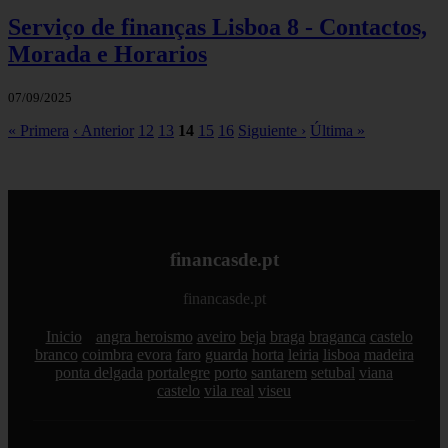
Serviço de finanças Lisboa 8 - Contactos,
Morada e Horarios
07/09/2025
« Primera
‹ Anterior
12
13
14
15
16
Siguiente ›
Última »
financasde.pt
financasde.pt
Inicio
angra heroismo
aveiro
beja
braga
braganca
castelo
branco
coimbra
evora
faro
guarda
horta
leiria
lisboa
madeira
ponta delgada
portalegre
porto
santarem
setubal
viana
castelo
vila real
viseu