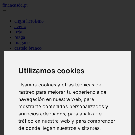
financasde.pt
☰
angra heroismo
aveiro
beja
braga
braganca
castelo branco
coimbra
evora
faro
Utilizamos cookies
guarda
horta
leiria
Usamos cookies y otras técnicas de
lisboa
madeira
rastreo para mejorar tu experiencia de
ponta delgada
navegación en nuestra web, para
portalegre
mostrarte contenidos personalizados y
porto
santarem
anuncios adecuados, para analizar el
setubal
tráfico en nuestra web y para comprender
viana castelo
de donde llegan nuestros visitantes.
vila real
viseu